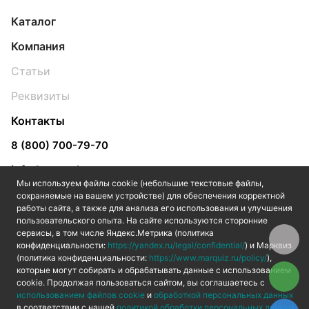
Каталог
Компания
Статьи
Реквизиты
Контакты
8 (800) 700-79-70
info@yugpol.com
Мы используем файлы cookie (небольшие текстовые файлы,
Ярославль
сохраняемые на вашем устройстве) для обеспечения корректной
работы сайта, а также для анализа его использования и улучшения
пользовательского опыта. На сайте используются сторонние
сервисы, в том числе Яндекс.Метрика (политика
конфиденциальности:
https://yandex.ru/legal/confidential/
) и Марквиз
(политика конфиденциальности:
https://www.marquiz.ru/policy/
),
которые могут собирать и обрабатывать данные с использованием
cookie. Продолжая пользоваться сайтом, вы соглашаетесь с
© 2026 Интернет-магазин Полы.com
использованием файлов cookie
и
обработкой персональных данных
в соответствии с нашей
политикой обработки персональных данных
.