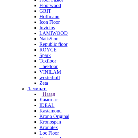
Floorwood
GRIT
Hoffmann
Icon Floor
Invictus
LAMIWOOD
NatisSton
Republic floor
ROYCE
Spark
Texfloor
TheFloor
VINILAM
westerhoff
Zeta
Ламинат
Назад
Ламинат
IDEAL
Kastamonu
Krono Original
Kronospan
Kronotex
Loc Floor