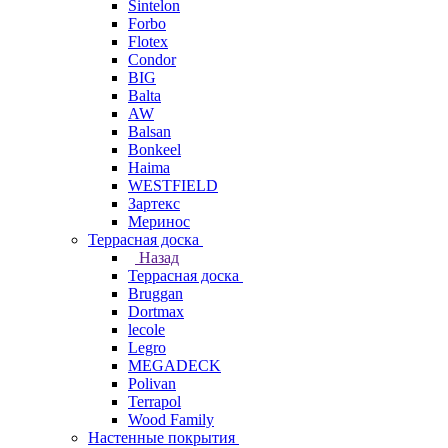
Sintelon
Forbo
Flotex
Condor
BIG
Balta
AW
Balsan
Bonkeel
Haima
WESTFIELD
Зартекс
Меринос
Террасная доска
Назад
Террасная доска
Bruggan
Dortmax
lecole
Legro
MEGADECK
Polivan
Terrapol
Wood Family
Настенные покрытия