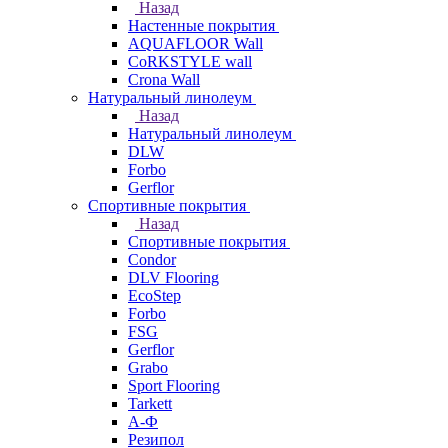
Назад
Настенные покрытия
AQUAFLOOR Wall
CoRKSTYLE wall
Crona Wall
Натуральный линолеум
Назад
Натуральный линолеум
DLW
Forbo
Gerflor
Спортивные покрытия
Назад
Спортивные покрытия
Condor
DLV Flooring
EcoStep
Forbo
FSG
Gerflor
Grabo
Sport Flooring
Tarkett
А-Ф
Резипол