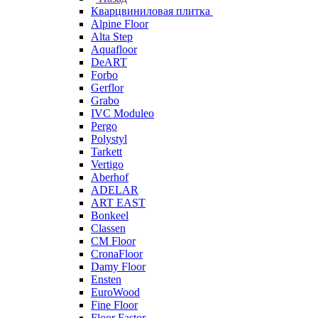
Кварцвиниловая плитка
Alpine Floor
Alta Step
Aquafloor
DeART
Forbo
Gerflor
Grabo
IVC Moduleo
Pergo
Polystyl
Tarkett
Vertigo
Aberhof
ADELAR
ART EAST
Bonkeel
Classen
CM Floor
CronaFloor
Damy Floor
Ensten
EuroWood
Fine Floor
Floor Fastor