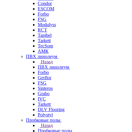
Condor
ESCOM
Forbo
FSG
Modulyss
RCT
Tapibel
Tarkett
TecSom
АМК
ПВХ линолеум
Назад
ПВХ линолеум
Forbo
Gerflor
FSG
Sinteros
Grabo
IVC
Tarkett
DLV Flooring
Polystyl
Пробковые полы
Назад
Пробковые полы