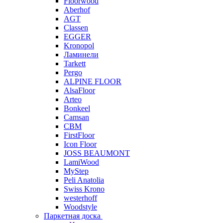
Floorwood
Aberhof
AGT
Classen
EGGER
Kronopol
Ламинели
Tarkett
Pergo
ALPINE FLOOR
AlsaFloor
Arteo
Bonkeel
Camsan
CBM
FirstFloor
Icon Floor
JOSS BEAUMONT
LamiWood
MyStep
Peli Anatolia
Swiss Krono
westerhoff
Woodstyle
Паркетная доска