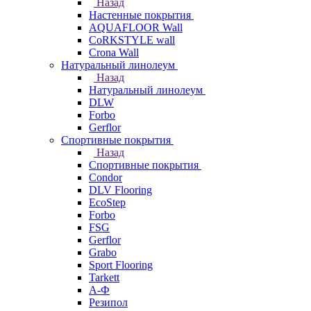
Назад
Настенные покрытия
AQUAFLOOR Wall
CoRKSTYLE wall
Crona Wall
Натуральный линолеум
Назад
Натуральный линолеум
DLW
Forbo
Gerflor
Спортивные покрытия
Назад
Спортивные покрытия
Condor
DLV Flooring
EcoStep
Forbo
FSG
Gerflor
Grabo
Sport Flooring
Tarkett
А-Ф
Резипол