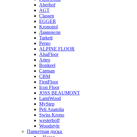
Aberhof
AGT
Classen
EGGER
Kronopol
Ламинели
Tarkett
Pergo
ALPINE FLOOR
AlsaFloor
Arteo
Bonkeel
Camsan
CBM
FirstFloor
Icon Floor
JOSS BEAUMONT
LamiWood
MyStep
Peli Anatolia
Swiss Krono
westerhoff
Woodstyle
Паркетная доска
Назад