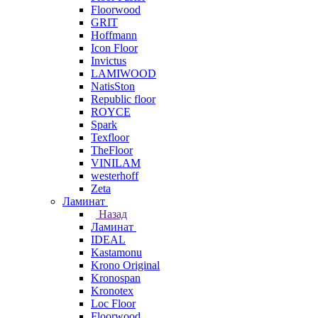
Floorwood
GRIT
Hoffmann
Icon Floor
Invictus
LAMIWOOD
NatisSton
Republic floor
ROYCE
Spark
Texfloor
TheFloor
VINILAM
westerhoff
Zeta
Ламинат
Назад
Ламинат
IDEAL
Kastamonu
Krono Original
Kronospan
Kronotex
Loc Floor
Floorwood