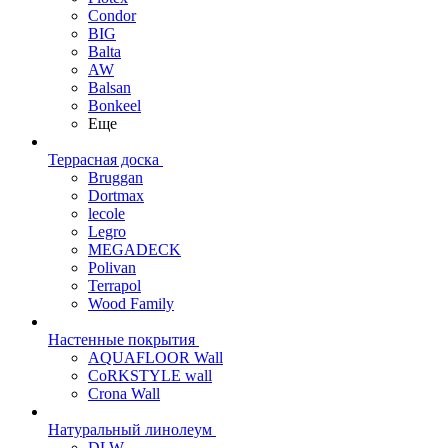
Condor
BIG
Balta
AW
Balsan
Bonkeel
Еще
Террасная доска
Bruggan
Dortmax
lecole
Legro
MEGADECK
Polivan
Terrapol
Wood Family
Настенные покрытия
AQUAFLOOR Wall
CoRKSTYLE wall
Crona Wall
Натуральный линолеум
DLW