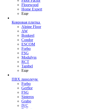
Floor Factor
Floorwood
Home Expert
Еще
Ковровая плитка
Alpine Floor
AW
Bonkeel
Condor
ESCOM
Forbo
FSG
Modulyss
RCT
Tapibel
Еще
ПВХ линолеум
Forbo
Gerflor
FSG
Sinteros
Grabo
IVC