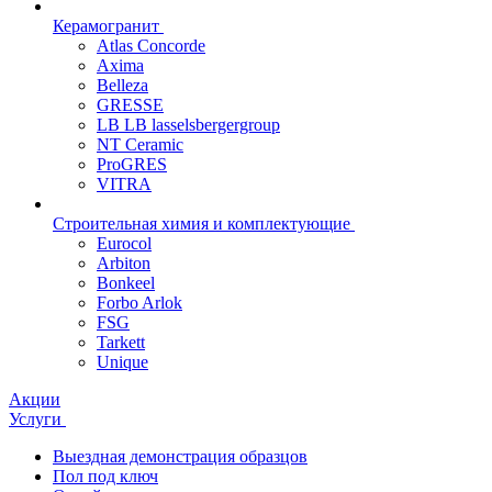
Керамогранит
Atlas Concorde
Axima
Belleza
GRESSE
LB LB lasselsbergergroup
NT Ceramic
ProGRES
VITRA
Строительная химия и комплектующие
Eurocol
Arbiton
Bonkeel
Forbo Arlok
FSG
Tarkett
Unique
Акции
Услуги
Выездная демонстрация образцов
Пол под ключ