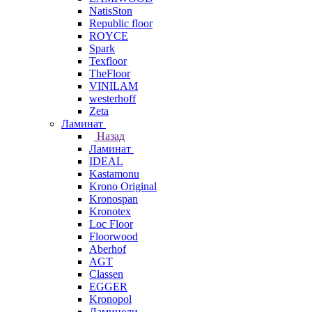
NatisSton
Republic floor
ROYCE
Spark
Texfloor
TheFloor
VINILAM
westerhoff
Zeta
Ламинат
Назад
Ламинат
IDEAL
Kastamonu
Krono Original
Kronospan
Kronotex
Loc Floor
Floorwood
Aberhof
AGT
Classen
EGGER
Kronopol
Ламинели