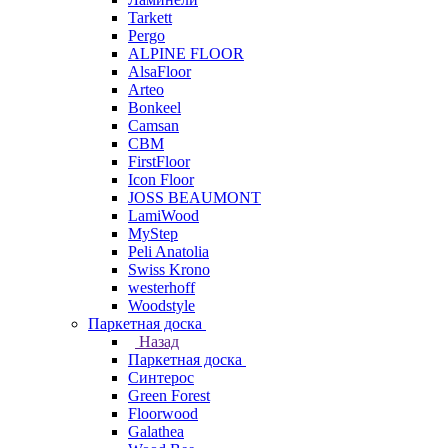
Tarkett
Pergo
ALPINE FLOOR
AlsaFloor
Arteo
Bonkeel
Camsan
CBM
FirstFloor
Icon Floor
JOSS BEAUMONT
LamiWood
MyStep
Peli Anatolia
Swiss Krono
westerhoff
Woodstyle
Паркетная доска
Назад
Паркетная доска
Синтерос
Green Forest
Floorwood
Galathea