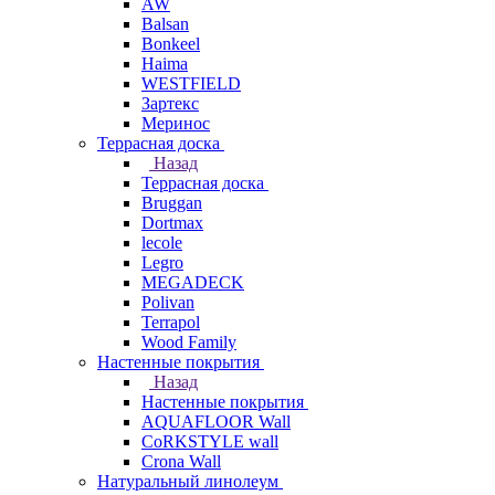
AW
Balsan
Bonkeel
Haima
WESTFIELD
Зартекс
Меринос
Террасная доска
Назад
Террасная доска
Bruggan
Dortmax
lecole
Legro
MEGADECK
Polivan
Terrapol
Wood Family
Настенные покрытия
Назад
Настенные покрытия
AQUAFLOOR Wall
CoRKSTYLE wall
Crona Wall
Натуральный линолеум