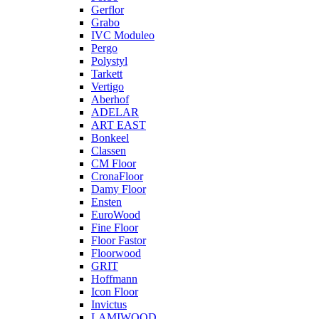
Gerflor
Grabo
IVC Moduleo
Pergo
Polystyl
Tarkett
Vertigo
Aberhof
ADELAR
ART EAST
Bonkeel
Classen
CM Floor
CronaFloor
Damy Floor
Ensten
EuroWood
Fine Floor
Floor Fastor
Floorwood
GRIT
Hoffmann
Icon Floor
Invictus
LAMIWOOD