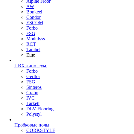
Alpine Floor
AW
Bonkeel
Condor
ESCOM
Forbo
FSG
Modulyss
RCT
Tapibel
Еще
ПВХ линолеум
Forbo
Gerflor
FSG
Sinteros
Grabo
IVC
Tarkett
DLV Flooring
Polystyl
Пробковые полы
CORKSTYLE