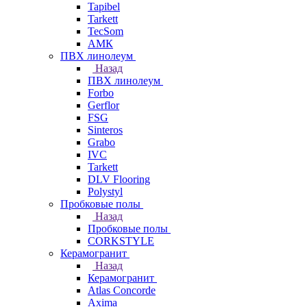
Tapibel
Tarkett
TecSom
АМК
ПВХ линолеум
Назад
ПВХ линолеум
Forbo
Gerflor
FSG
Sinteros
Grabo
IVC
Tarkett
DLV Flooring
Polystyl
Пробковые полы
Назад
Пробковые полы
CORKSTYLE
Керамогранит
Назад
Керамогранит
Atlas Concorde
Axima