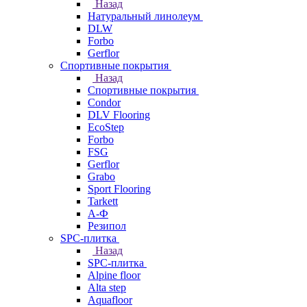
Назад
Натуральный линолеум
DLW
Forbo
Gerflor
Спортивные покрытия
Назад
Спортивные покрытия
Condor
DLV Flooring
EcoStep
Forbo
FSG
Gerflor
Grabo
Sport Flooring
Tarkett
А-Ф
Резипол
SPC-плитка
Назад
SPC-плитка
Alpine floor
Alta step
Aquafloor