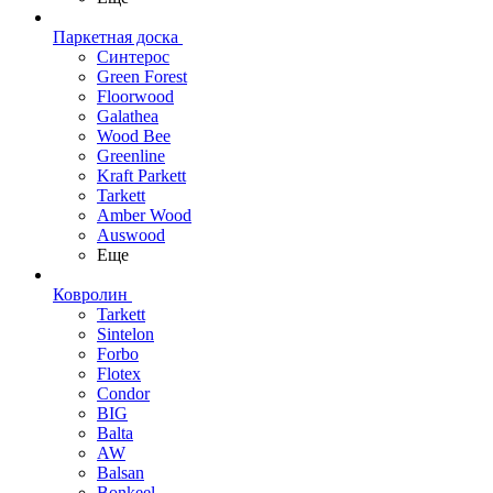
Паркетная доска
Синтерос
Green Forest
Floorwood
Galathea
Wood Bee
Greenline
Kraft Parkett
Tarkett
Amber Wood
Auswood
Еще
Ковролин
Tarkett
Sintelon
Forbo
Flotex
Condor
BIG
Balta
AW
Balsan
Bonkeel