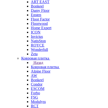
ART EAST
Bonkeel
Damy Floor
Ensten
Floor Factor
Floorwood
Home Expert
ICON
Invictus
NatisSton
ROYCE
Wonderfull
Zeta
Ковровая плитка
Назад
Ковровая плитка
Alpine Floor
AW
Bonkeel
Condor
ESCOM
Forbo
FSG
Modulyss
RCT