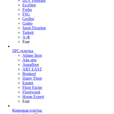
DLV Flooring
EcoStep
Forbo
FSG
Gerflor
Grabo
Sport Flooring
Tarkett
А-Ф
Еще
SPC-плитка
Alpine floor
Alta step
Aquafloor
ART EAST
Bonkeel
Damy Floor
Ensten
Floor Factor
Floorwood
Home Expert
Еще
Ковровая плитка