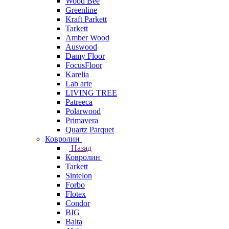
Wood Bee
Greenline
Kraft Parkett
Tarkett
Amber Wood
Auswood
Damy Floor
FocusFloor
Karelia
Lab arte
LIVING TREE
Patreeca
Polarwood
Primavera
Quartz Parquet
Ковролин
Назад
Ковролин
Tarkett
Sintelon
Forbo
Flotex
Condor
BIG
Balta