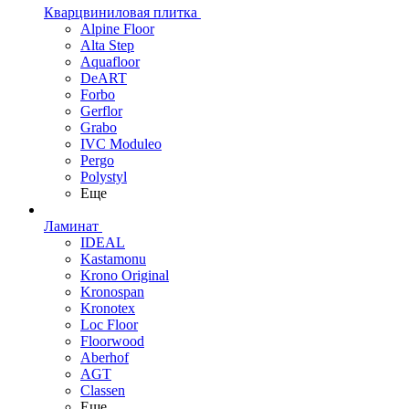
Кварцвиниловая плитка
Alpine Floor
Alta Step
Aquafloor
DeART
Forbo
Gerflor
Grabo
IVC Moduleo
Pergo
Polystyl
Еще
Ламинат
IDEAL
Kastamonu
Krono Original
Kronospan
Kronotex
Loc Floor
Floorwood
Aberhof
AGT
Classen
Еще