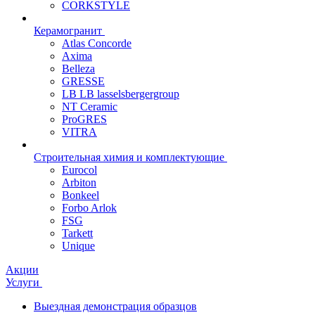
CORKSTYLE
Керамогранит
Atlas Concorde
Axima
Belleza
GRESSE
LB LB lasselsbergergroup
NT Ceramic
ProGRES
VITRA
Строительная химия и комплектующие
Eurocol
Arbiton
Bonkeel
Forbo Arlok
FSG
Tarkett
Unique
Акции
Услуги
Выездная демонстрация образцов