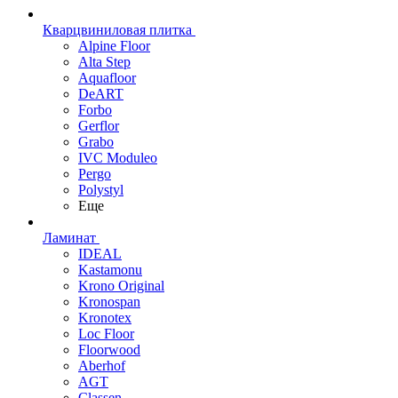
Кварцвиниловая плитка
Alpine Floor
Alta Step
Aquafloor
DeART
Forbo
Gerflor
Grabo
IVC Moduleo
Pergo
Polystyl
Еще
Ламинат
IDEAL
Kastamonu
Krono Original
Kronospan
Kronotex
Loc Floor
Floorwood
Aberhof
AGT
Classen