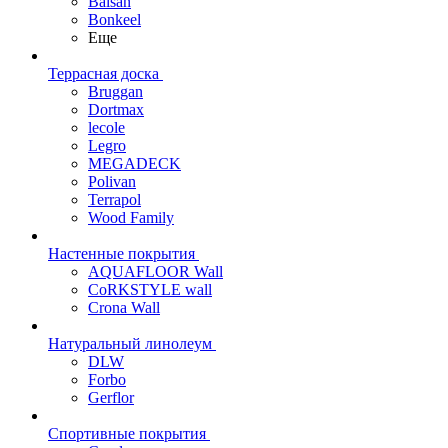
Balsan
Bonkeel
Еще
Террасная доска
Bruggan
Dortmax
lecole
Legro
MEGADECK
Polivan
Terrapol
Wood Family
Настенные покрытия
AQUAFLOOR Wall
CoRKSTYLE wall
Crona Wall
Натуральный линолеум
DLW
Forbo
Gerflor
Спортивные покрытия