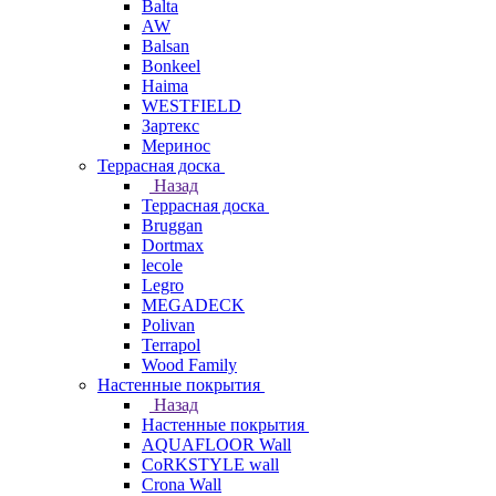
Balta
AW
Balsan
Bonkeel
Haima
WESTFIELD
Зартекс
Меринос
Террасная доска
Назад
Террасная доска
Bruggan
Dortmax
lecole
Legro
MEGADECK
Polivan
Terrapol
Wood Family
Настенные покрытия
Назад
Настенные покрытия
AQUAFLOOR Wall
CoRKSTYLE wall
Crona Wall