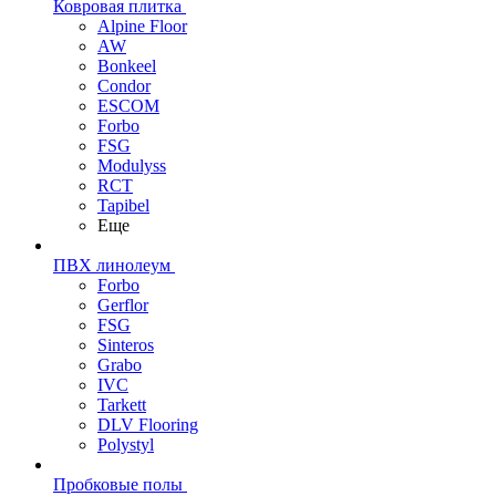
Ковровая плитка
Alpine Floor
AW
Bonkeel
Condor
ESCOM
Forbo
FSG
Modulyss
RCT
Tapibel
Еще
ПВХ линолеум
Forbo
Gerflor
FSG
Sinteros
Grabo
IVC
Tarkett
DLV Flooring
Polystyl
Пробковые полы