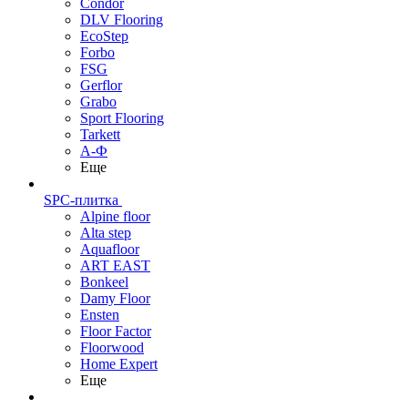
Condor
DLV Flooring
EcoStep
Forbo
FSG
Gerflor
Grabo
Sport Flooring
Tarkett
А-Ф
Еще
SPC-плитка
Alpine floor
Alta step
Aquafloor
ART EAST
Bonkeel
Damy Floor
Ensten
Floor Factor
Floorwood
Home Expert
Еще