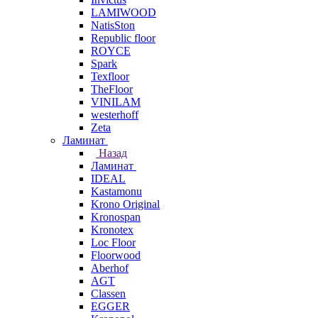
LAMIWOOD
NatisSton
Republic floor
ROYCE
Spark
Texfloor
TheFloor
VINILAM
westerhoff
Zeta
Ламинат
Назад
Ламинат
IDEAL
Kastamonu
Krono Original
Kronospan
Kronotex
Loc Floor
Floorwood
Aberhof
AGT
Classen
EGGER