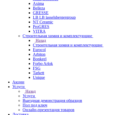
Axima
Belleza
GRESSE
LB LB lasselsbergergroup
NT Ceramic
ProGRES
VITRA
Строительная химия и комплектующие
Назад
Строительная химия и комплектующие
Eurocol
Arbiton
Bonkeel
Forbo Arlok
FSG
Tarkett
Unique
Акции
Услуги
Назад
Услуги
Выездная демонстрация образцов
Пол под ключ
Онлайн-презентация товаров
Доставка