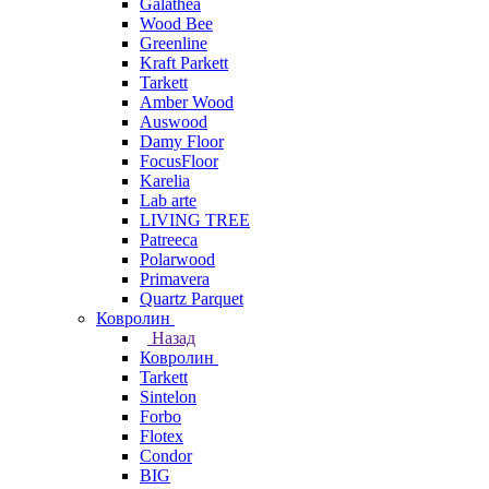
Galathea
Wood Bee
Greenline
Kraft Parkett
Tarkett
Amber Wood
Auswood
Damy Floor
FocusFloor
Karelia
Lab arte
LIVING TREE
Patreeca
Polarwood
Primavera
Quartz Parquet
Ковролин
Назад
Ковролин
Tarkett
Sintelon
Forbo
Flotex
Condor
BIG