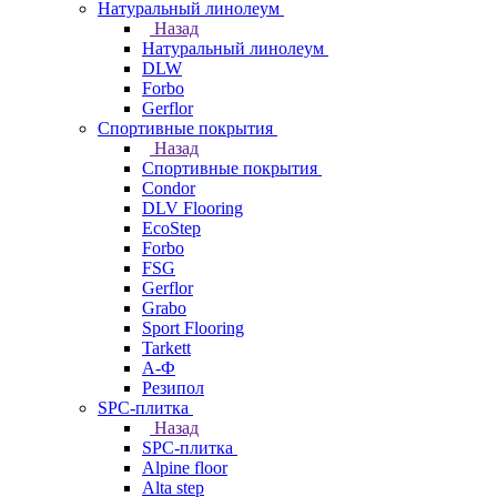
Натуральный линолеум
Назад
Натуральный линолеум
DLW
Forbo
Gerflor
Спортивные покрытия
Назад
Спортивные покрытия
Condor
DLV Flooring
EcoStep
Forbo
FSG
Gerflor
Grabo
Sport Flooring
Tarkett
А-Ф
Резипол
SPC-плитка
Назад
SPC-плитка
Alpine floor
Alta step