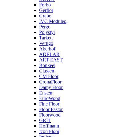
Forbo
Gerflor
Grabo
IVC Moduleo
Pergo
Polystyl
Tarkett
Vertigo
Aberhof
ADELAR
ART EAST
Bonkeel
Classen
CM Floor
CronaFloor
Damy Floor
Ensten
EuroWood
Fine Floor
Floor Fastor
Floorwood
GRIT
Hoffmann
Icon Floor
Invictus