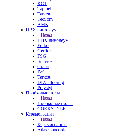
RCT
Tapibel
Tarkett
TecSom
АМК
ПВХ линолеум
Назад
ПВХ линолеум
Forbo
Gerflor
FSG
Sinteros
Grabo
IVC
Tarkett
DLV Flooring
Polystyl
Пробковые полы
Назад
Пробковые полы
CORKSTYLE
Керамогранит
Назад
Керамогранит
Atlas Concorde