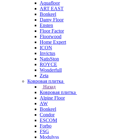
Aquafloor
ART EAST
Bonkeel
Damy Floor
Ensten
Floor Factor
Floorwood
Home Expert
ICON
Invictus
NatisSton
ROYCE
Wonderfull
Zeta
Ковровая плитка
Назад
Ковровая плитка
Alpine Floor
AW
Bonkeel
Condor
ESCOM
Forbo
FSG
Modulyss