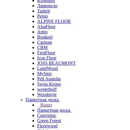
Kronopol
Ламинели
Tarkett
Pergo
ALPINE FLOOR
AlsaFloor
Arteo
Bonkeel
Camsan
CBM
FirstFloor
Icon Floor
JOSS BEAUMONT
LamiWood
MyStep
Peli Anatolia
Swiss Krono
westerhoff
Woodstyle
Паркетная доска
Назад
Паркетная доска
Синтерос
Green Forest
Floorwood