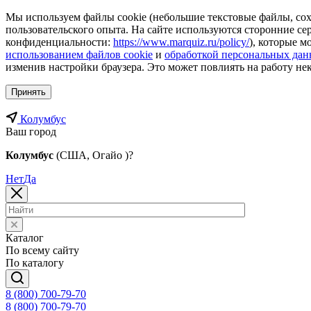
Мы используем файлы cookie (небольшие текстовые файлы, сохр
пользовательского опыта. На сайте используются сторонние с
конфиденциальности:
https://www.marquiz.ru/policy/
), которые м
использованием файлов cookie
и
обработкой персональных да
изменив настройки браузера. Это может повлиять на работу не
Принять
Колумбус
Ваш город
Колумбус
(США, Огайо )?
Нет
Да
Каталог
По всему сайту
По каталогу
8 (800) 700-79-70
8 (800) 700-79-70