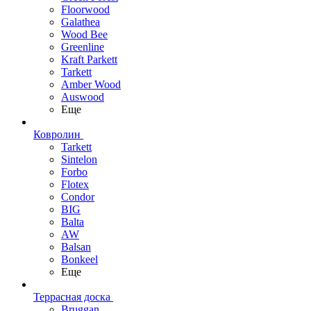
Floorwood
Galathea
Wood Bee
Greenline
Kraft Parkett
Tarkett
Amber Wood
Auswood
Еще
Ковролин
Tarkett
Sintelon
Forbo
Flotex
Condor
BIG
Balta
AW
Balsan
Bonkeel
Еще
Террасная доска
Bruggan