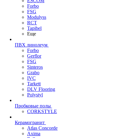
ESCOM
Forbo
FSG
Modulyss
RCT
Tapibel
Еще
ПВХ линолеум
Forbo
Gerflor
FSG
Sinteros
Grabo
IVC
Tarkett
DLV Flooring
Polystyl
Пробковые полы
CORKSTYLE
Керамогранит
Atlas Concorde
Axima