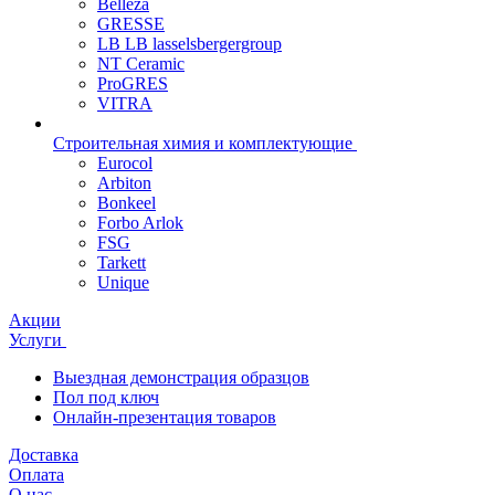
Belleza
GRESSE
LB LB lasselsbergergroup
NT Ceramic
ProGRES
VITRA
Строительная химия и комплектующие
Eurocol
Arbiton
Bonkeel
Forbo Arlok
FSG
Tarkett
Unique
Акции
Услуги
Выездная демонстрация образцов
Пол под ключ
Онлайн-презентация товаров
Доставка
Оплата
О нас