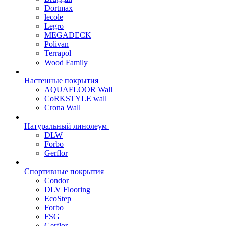
Dortmax
lecole
Legro
MEGADECK
Polivan
Terrapol
Wood Family
Настенные покрытия
AQUAFLOOR Wall
CoRKSTYLE wall
Crona Wall
Натуральный линолеум
DLW
Forbo
Gerflor
Спортивные покрытия
Condor
DLV Flooring
EcoStep
Forbo
FSG
Gerflor