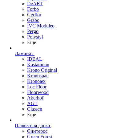
DeART
Forbo
Gerflor
Grabo
IVC Moduleo
Pergo
Polystyl
Еще
Ламинат
IDEAL
Kastamonu
Krono Original
Kronospan
Kronotex
Loc Floor
Floorwood
Aberhof
AGT
Classen
Еще
Паркетная доска
Синтерос
Green Forest