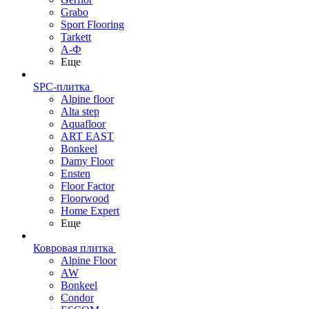
Grabo
Sport Flooring
Tarkett
А-Ф
Еще
SPC-плитка
Alpine floor
Alta step
Aquafloor
ART EAST
Bonkeel
Damy Floor
Ensten
Floor Factor
Floorwood
Home Expert
Еще
Ковровая плитка
Alpine Floor
AW
Bonkeel
Condor