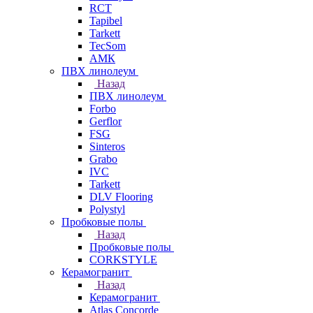
RCT
Tapibel
Tarkett
TecSom
АМК
ПВХ линолеум
Назад
ПВХ линолеум
Forbo
Gerflor
FSG
Sinteros
Grabo
IVC
Tarkett
DLV Flooring
Polystyl
Пробковые полы
Назад
Пробковые полы
CORKSTYLE
Керамогранит
Назад
Керамогранит
Atlas Concorde