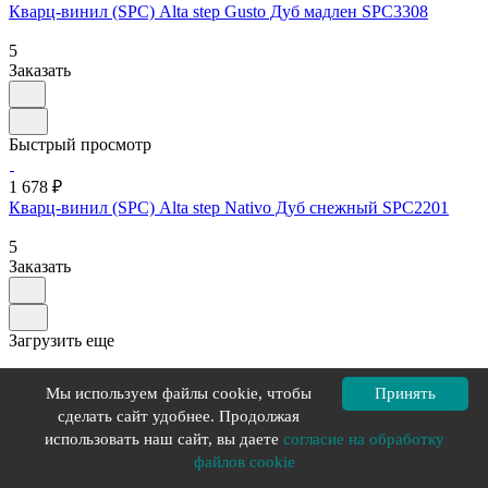
Кварц-винил (SPC) Alta step Gusto Дуб мадлен SPC3308
5
Заказать
Быстрый просмотр
1 678 ₽
Кварц-винил (SPC) Alta step Nativo Дуб снежный SPC2201
5
Заказать
Загрузить еще
1
2
3
4
Мы используем файлы cookie, чтобы
Принять
Категория
сделать сайт удобнее. Продолжая
SPC-плитка
использовать наш сайт, вы даете
согласие на обработку
Alpine floor
файлов cookie
Alta step