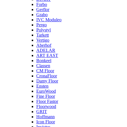
Forbo
Gerflor
Grabo
IVC Moduleo
Pergo
Polystyl
Tarkett
Vertigo
Aberhof
ADELAR
ART EAST
Bonkeel
Classen
CM Floor
CronaFloor
Damy Floor
Ensten
EuroWood
Fine Floor
Floor Fastor
Floorwood
GRIT
Hoffmann
Icon Floor
Invictus