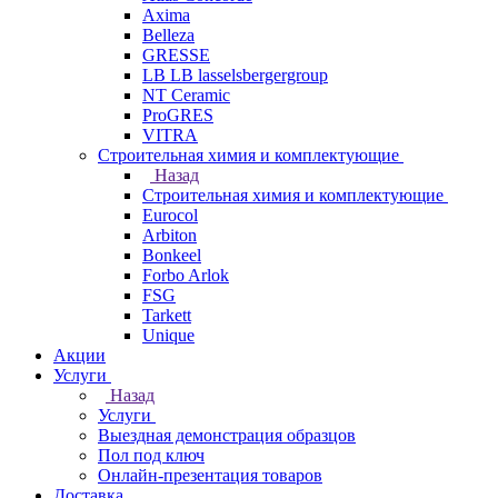
Axima
Belleza
GRESSE
LB LB lasselsbergergroup
NT Ceramic
ProGRES
VITRA
Строительная химия и комплектующие
Назад
Строительная химия и комплектующие
Eurocol
Arbiton
Bonkeel
Forbo Arlok
FSG
Tarkett
Unique
Акции
Услуги
Назад
Услуги
Выездная демонстрация образцов
Пол под ключ
Онлайн-презентация товаров
Доставка