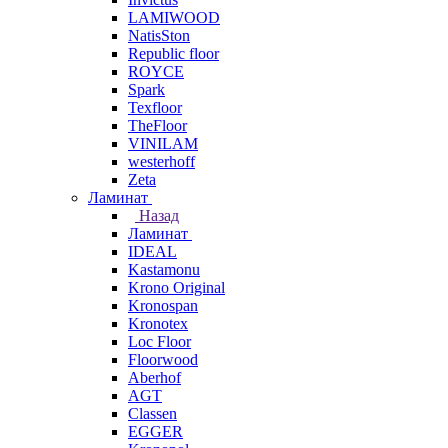
LAMIWOOD
NatisSton
Republic floor
ROYCE
Spark
Texfloor
TheFloor
VINILAM
westerhoff
Zeta
Ламинат
Назад
Ламинат
IDEAL
Kastamonu
Krono Original
Kronospan
Kronotex
Loc Floor
Floorwood
Aberhof
AGT
Classen
EGGER