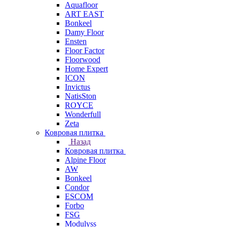
Aquafloor
ART EAST
Bonkeel
Damy Floor
Ensten
Floor Factor
Floorwood
Home Expert
ICON
Invictus
NatisSton
ROYCE
Wonderfull
Zeta
Ковровая плитка
Назад
Ковровая плитка
Alpine Floor
AW
Bonkeel
Condor
ESCOM
Forbo
FSG
Modulyss