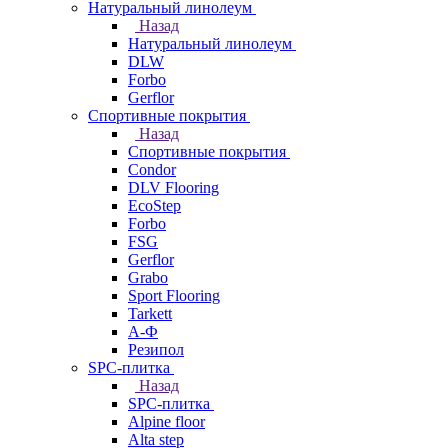
Натуральный линолеум
Назад
Натуральный линолеум
DLW
Forbo
Gerflor
Спортивные покрытия
Назад
Спортивные покрытия
Condor
DLV Flooring
EcoStep
Forbo
FSG
Gerflor
Grabo
Sport Flooring
Tarkett
А-Ф
Резипол
SPC-плитка
Назад
SPC-плитка
Alpine floor
Alta step