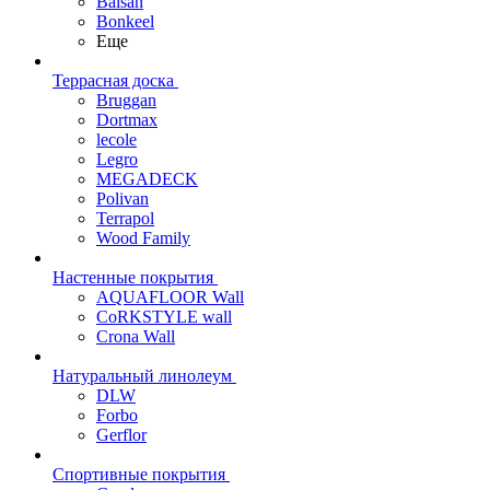
Balsan
Bonkeel
Еще
Террасная доска
Bruggan
Dortmax
lecole
Legro
MEGADECK
Polivan
Terrapol
Wood Family
Настенные покрытия
AQUAFLOOR Wall
CoRKSTYLE wall
Crona Wall
Натуральный линолеум
DLW
Forbo
Gerflor
Спортивные покрытия