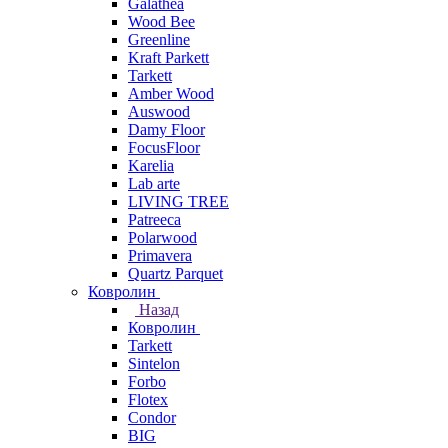
Galathea
Wood Bee
Greenline
Kraft Parkett
Tarkett
Amber Wood
Auswood
Damy Floor
FocusFloor
Karelia
Lab arte
LIVING TREE
Patreeca
Polarwood
Primavera
Quartz Parquet
Ковролин
Назад
Ковролин
Tarkett
Sintelon
Forbo
Flotex
Condor
BIG