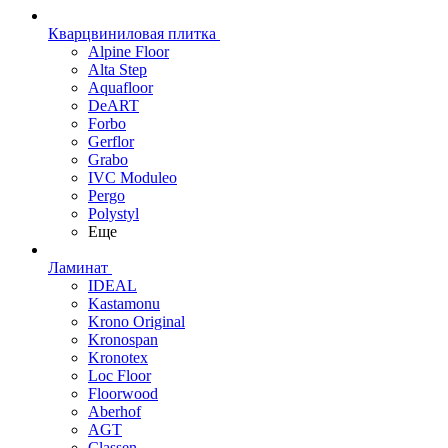
Кварцвиниловая плитка
Alpine Floor
Alta Step
Aquafloor
DeART
Forbo
Gerflor
Grabo
IVC Moduleo
Pergo
Polystyl
Еще
Ламинат
IDEAL
Kastamonu
Krono Original
Kronospan
Kronotex
Loc Floor
Floorwood
Aberhof
AGT
Classen