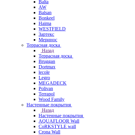
Balta
AW
Balsan
Bonkeel
Haima
WESTFIELD
Зартекс
Меринос
Террасная доска
Назад
Террасная доска
Bruggan
Dortmax
lecole
Legro
MEGADECK
Polivan
Terrapol
Wood Family
Настенные покрытия
Назад
Настенные покрытия
AQUAFLOOR Wall
CoRKSTYLE wall
Crona Wall