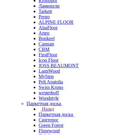
Kronopol
Ламинели
Tarkett
Pergo
ALPINE FLOOR
AlsaFloor
Arteo
Bonkeel
Camsan
CBM
FirstFloor
Icon Floor
JOSS BEAUMONT
LamiWood
MyStep
Peli Anatolia
Swiss Krono
westerhoff
Woodstyle
Паркетная доска
Назад
Паркетная доска
Синтерос
Green Forest
Floorwood