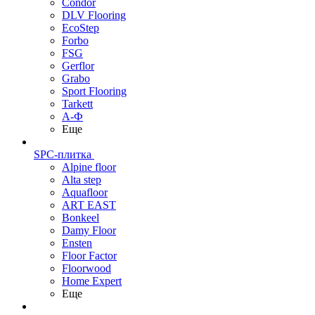
Condor
DLV Flooring
EcoStep
Forbo
FSG
Gerflor
Grabo
Sport Flooring
Tarkett
А-Ф
Еще
SPC-плитка
Alpine floor
Alta step
Aquafloor
ART EAST
Bonkeel
Damy Floor
Ensten
Floor Factor
Floorwood
Home Expert
Еще