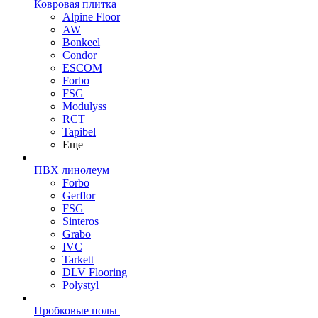
Ковровая плитка
Alpine Floor
AW
Bonkeel
Condor
ESCOM
Forbo
FSG
Modulyss
RCT
Tapibel
Еще
ПВХ линолеум
Forbo
Gerflor
FSG
Sinteros
Grabo
IVC
Tarkett
DLV Flooring
Polystyl
Пробковые полы