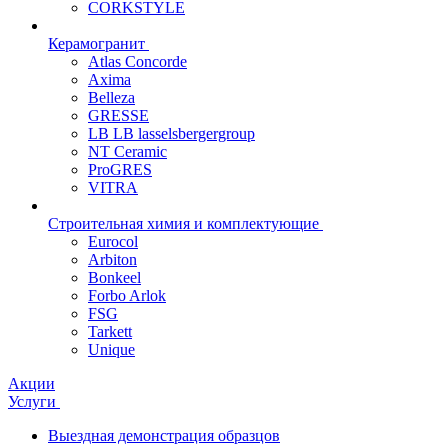
CORKSTYLE
Керамогранит
Atlas Concorde
Axima
Belleza
GRESSE
LB LB lasselsbergergroup
NT Ceramic
ProGRES
VITRA
Строительная химия и комплектующие
Eurocol
Arbiton
Bonkeel
Forbo Arlok
FSG
Tarkett
Unique
Акции
Услуги
Выездная демонстрация образцов