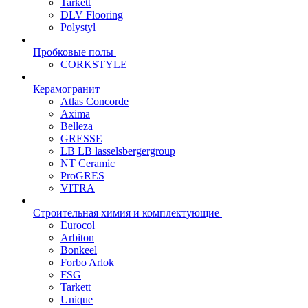
Tarkett
DLV Flooring
Polystyl
Пробковые полы
CORKSTYLE
Керамогранит
Atlas Concorde
Axima
Belleza
GRESSE
LB LB lasselsbergergroup
NT Ceramic
ProGRES
VITRA
Строительная химия и комплектующие
Eurocol
Arbiton
Bonkeel
Forbo Arlok
FSG
Tarkett
Unique