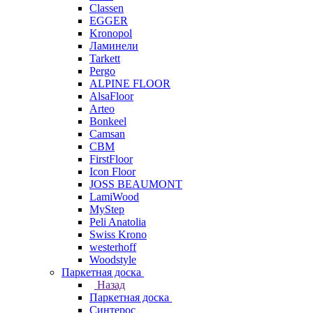
Classen
EGGER
Kronopol
Ламинели
Tarkett
Pergo
ALPINE FLOOR
AlsaFloor
Arteo
Bonkeel
Camsan
CBM
FirstFloor
Icon Floor
JOSS BEAUMONT
LamiWood
MyStep
Peli Anatolia
Swiss Krono
westerhoff
Woodstyle
Паркетная доска
Назад
Паркетная доска
Синтерос