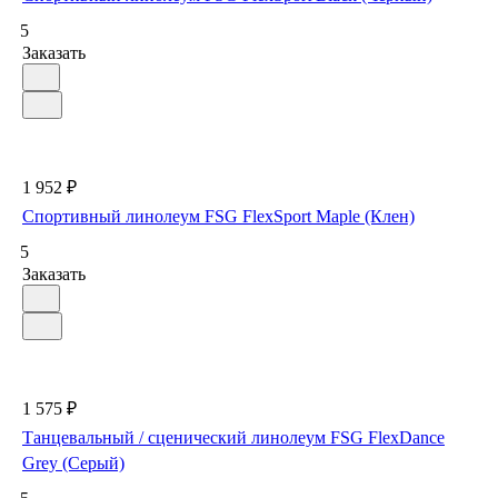
5
Заказать
1 952 ₽
Спортивный линолеум FSG FlexSport Maple (Клен)
5
Заказать
1 575 ₽
Танцевальный / сценический линолеум FSG FlexDance
Grey (Серый)