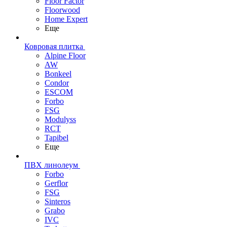
Floor Factor
Floorwood
Home Expert
Еще
Ковровая плитка
Alpine Floor
AW
Bonkeel
Condor
ESCOM
Forbo
FSG
Modulyss
RCT
Tapibel
Еще
ПВХ линолеум
Forbo
Gerflor
FSG
Sinteros
Grabo
IVC