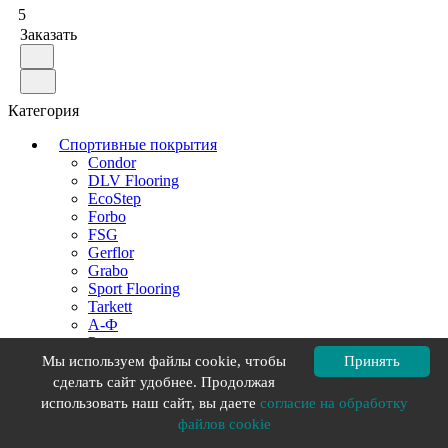
5
Заказать
Категория
Спортивные покрытия
Condor
DLV Flooring
EcoStep
Forbo
FSG
Gerflor
Grabo
Sport Flooring
Tarkett
А-Ф
Резипол
Мы используем файлы cookie, чтобы
Принять
Нужна консультация?
сделать сайт удобнее. Продолжая
использовать наш сайт, вы даете
согласие на обработку
файлов cookie
Каталог