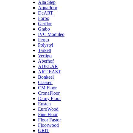
Alta Step
Aquafloor
DeART
Forbo
Gerflor
Grabo
IVC Moduleo
Pergo
Polystyl
Tarkett
Vertigo
Aberhof
ADELAR
ART EAST
Bonkeel
Classen
CM Floor
CronaFloor
Damy Floor
Ensten
EuroWood
Fine Floor
Floor Fastor
Floorwood
GRIT