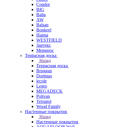
Condor
BIG
Balta
AW
Balsan
Bonkeel
Haima
WESTFIELD
Зартекс
Меринос
Террасная доска
Назад
Террасная доска
Bruggan
Dortmax
lecole
Legro
MEGADECK
Polivan
Terrapol
Wood Family
Настенные покрытия
Назад
Настенные покрытия
AQUAFLOOR Wall