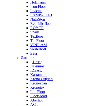
Hoffmann
Icon Floor
Invictus
LAMIWOOD
NatisSton
Republic floor
ROYCE
Spark
Texfloor
TheFloor
VINILAM
westerhoff
Zeta
Ламинат
Назад
Ламинат
IDEAL
Kastamonu
Krono Original
Kronospan
Kronotex
Loc Floor
Floorwood
Aberhof
AGT