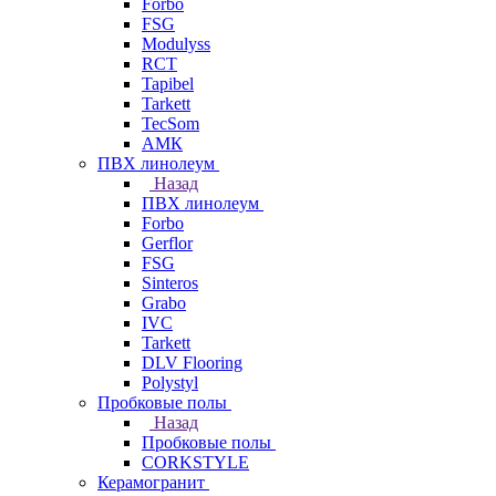
Forbo
FSG
Modulyss
RCT
Tapibel
Tarkett
TecSom
АМК
ПВХ линолеум
Назад
ПВХ линолеум
Forbo
Gerflor
FSG
Sinteros
Grabo
IVC
Tarkett
DLV Flooring
Polystyl
Пробковые полы
Назад
Пробковые полы
CORKSTYLE
Керамогранит