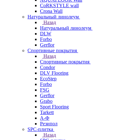
CoRKSTYLE wall
Crona Wall
Натуральный линолеум
Назад
Натуральный линолеум
DLW
Forbo
Gerflor
Спортивные покрытия
Назад
Спортивные покрытия
Condor
DLV Flooring
EcoStep
Forbo
FSG
Gerflor
Grabo
Sport Flooring
Tarkett
А-Ф
Резипол
SPC-плитка
Назад