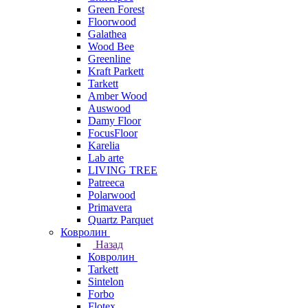
Green Forest
Floorwood
Galathea
Wood Bee
Greenline
Kraft Parkett
Tarkett
Amber Wood
Auswood
Damy Floor
FocusFloor
Karelia
Lab arte
LIVING TREE
Patreeca
Polarwood
Primavera
Quartz Parquet
Ковролин
Назад
Ковролин
Tarkett
Sintelon
Forbo
Flotex