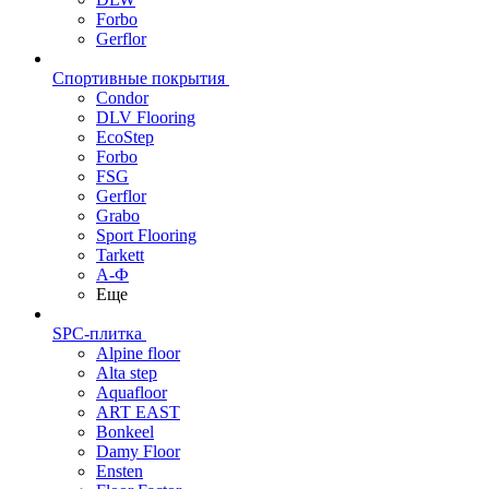
Forbo
Gerflor
Спортивные покрытия
Condor
DLV Flooring
EcoStep
Forbo
FSG
Gerflor
Grabo
Sport Flooring
Tarkett
А-Ф
Еще
SPC-плитка
Alpine floor
Alta step
Aquafloor
ART EAST
Bonkeel
Damy Floor
Ensten