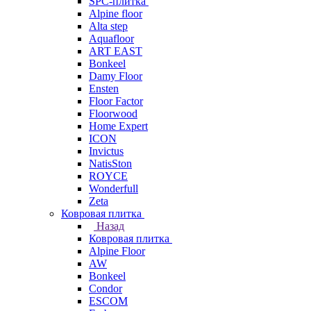
SPC-плитка
Alpine floor
Alta step
Aquafloor
ART EAST
Bonkeel
Damy Floor
Ensten
Floor Factor
Floorwood
Home Expert
ICON
Invictus
NatisSton
ROYCE
Wonderfull
Zeta
Ковровая плитка
Назад
Ковровая плитка
Alpine Floor
AW
Bonkeel
Condor
ESCOM