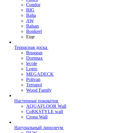
Condor
BIG
Balta
AW
Balsan
Bonkeel
Еще
Террасная доска
Bruggan
Dortmax
lecole
Legro
MEGADECK
Polivan
Terrapol
Wood Family
Настенные покрытия
AQUAFLOOR Wall
CoRKSTYLE wall
Crona Wall
Натуральный линолеум
DLW