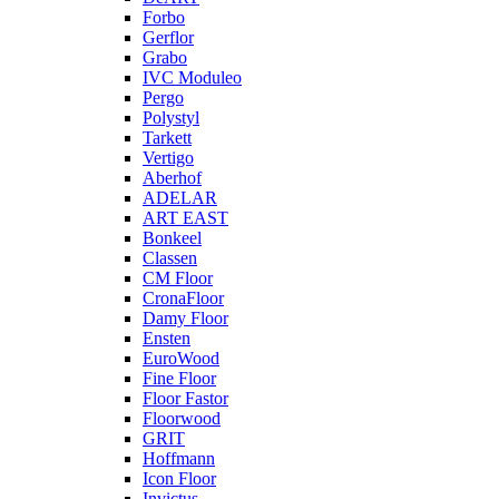
Forbo
Gerflor
Grabo
IVC Moduleo
Pergo
Polystyl
Tarkett
Vertigo
Aberhof
ADELAR
ART EAST
Bonkeel
Classen
CM Floor
CronaFloor
Damy Floor
Ensten
EuroWood
Fine Floor
Floor Fastor
Floorwood
GRIT
Hoffmann
Icon Floor
Invictus