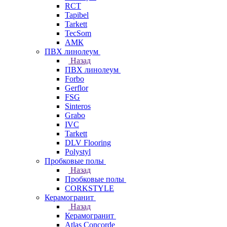
RCT
Tapibel
Tarkett
TecSom
АМК
ПВХ линолеум
Назад
ПВХ линолеум
Forbo
Gerflor
FSG
Sinteros
Grabo
IVC
Tarkett
DLV Flooring
Polystyl
Пробковые полы
Назад
Пробковые полы
CORKSTYLE
Керамогранит
Назад
Керамогранит
Atlas Concorde