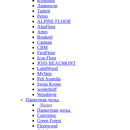
Kronopol
Ламинели
Tarkett
Pergo
ALPINE FLOOR
AlsaFloor
Arteo
Bonkeel
Camsan
CBM
FirstFloor
Icon Floor
JOSS BEAUMONT
LamiWood
MyStep
Peli Anatolia
Swiss Krono
westerhoff
Woodstyle
Паркетная доска
Назад
Паркетная доска
Синтерос
Green Forest
Floorwood