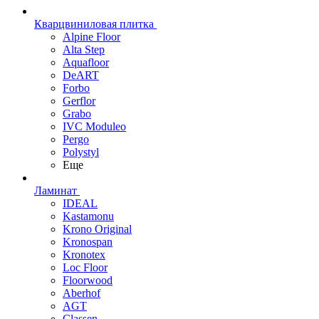
Кварцвиниловая плитка
Alpine Floor
Alta Step
Aquafloor
DeART
Forbo
Gerflor
Grabo
IVC Moduleo
Pergo
Polystyl
Еще
Ламинат
IDEAL
Kastamonu
Krono Original
Kronospan
Kronotex
Loc Floor
Floorwood
Aberhof
AGT
Classen