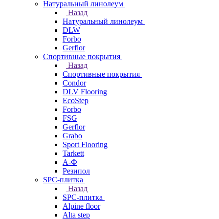
Натуральный линолеум
Назад
Натуральный линолеум
DLW
Forbo
Gerflor
Спортивные покрытия
Назад
Спортивные покрытия
Condor
DLV Flooring
EcoStep
Forbo
FSG
Gerflor
Grabo
Sport Flooring
Tarkett
А-Ф
Резипол
SPC-плитка
Назад
SPC-плитка
Alpine floor
Alta step