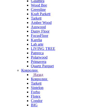
Galathea
Wood Bee
Greenline
Kraft Parkett
Tarkett
Amber Wood
Auswood
Damy Floor
FocusFloor
Karelia
Lab arte
LIVING TREE
Patreeca
Polarwood
Primavera
Quartz Parquet
Ковролин
Назад
Ковролин
Tarkett
Sintelon
Forbo
Flotex
Condor
BIG