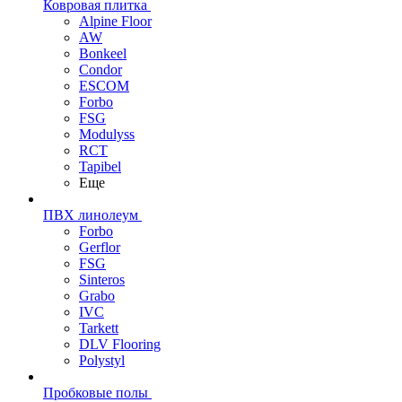
Ковровая плитка
Alpine Floor
AW
Bonkeel
Condor
ESCOM
Forbo
FSG
Modulyss
RCT
Tapibel
Еще
ПВХ линолеум
Forbo
Gerflor
FSG
Sinteros
Grabo
IVC
Tarkett
DLV Flooring
Polystyl
Пробковые полы