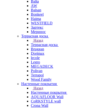
Balta
AW
Balsan
Bonkeel
Haima
WESTFIELD
Зартекс
Меринос
Террасная доска
Назад
Террасная доска
Bruggan
Dortmax
lecole
Legro
MEGADECK
Polivan
Terrapol
Wood Family
Настенные покрытия
Назад
Настенные покрытия
AQUAFLOOR Wall
CoRKSTYLE wall
Crona Wall