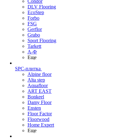
Condor
DLV Flooring
EcoStep
Forbo
FSG
Gerflor
Grabo
Sport Flooring
Tarkett
А-Ф
Еще
SPC-плитка
Alpine floor
Alta step
Aquafloor
ART EAST
Bonkeel
Damy Floor
Ensten
Floor Factor
Floorwood
Home Expert
Еще