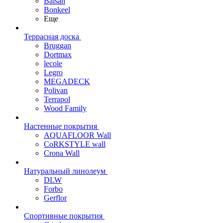
Balsan
Bonkeel
Еще
Террасная доска
Bruggan
Dortmax
lecole
Legro
MEGADECK
Polivan
Terrapol
Wood Family
Настенные покрытия
AQUAFLOOR Wall
CoRKSTYLE wall
Crona Wall
Натуральный линолеум
DLW
Forbo
Gerflor
Спортивные покрытия