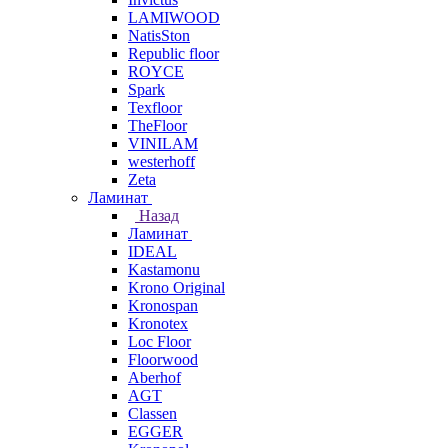
LAMIWOOD
NatisSton
Republic floor
ROYCE
Spark
Texfloor
TheFloor
VINILAM
westerhoff
Zeta
Ламинат
Назад
Ламинат
IDEAL
Kastamonu
Krono Original
Kronospan
Kronotex
Loc Floor
Floorwood
Aberhof
AGT
Classen
EGGER