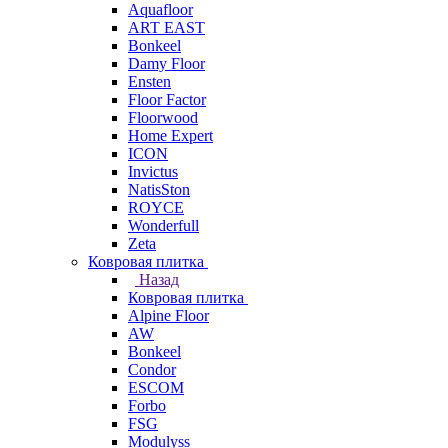
Aquafloor
ART EAST
Bonkeel
Damy Floor
Ensten
Floor Factor
Floorwood
Home Expert
ICON
Invictus
NatisSton
ROYCE
Wonderfull
Zeta
Ковровая плитка
Назад
Ковровая плитка
Alpine Floor
AW
Bonkeel
Condor
ESCOM
Forbo
FSG
Modulyss