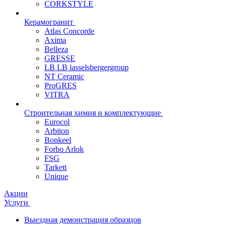
CORKSTYLE
Керамогранит
Atlas Concorde
Axima
Belleza
GRESSE
LB LB lasselsbergergroup
NT Ceramic
ProGRES
VITRA
Строительная химия и комплектующие
Eurocol
Arbiton
Bonkeel
Forbo Arlok
FSG
Tarkett
Unique
Акции
Услуги
Выездная демонстрация образцов