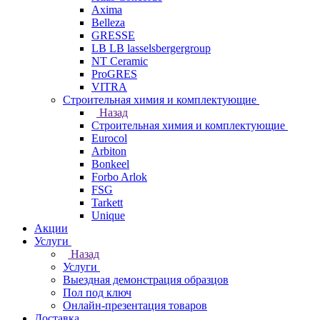
Axima
Belleza
GRESSE
LB LB lasselsbergergroup
NT Ceramic
ProGRES
VITRA
Строительная химия и комплектующие
Назад
Строительная химия и комплектующие
Eurocol
Arbiton
Bonkeel
Forbo Arlok
FSG
Tarkett
Unique
Акции
Услуги
Назад
Услуги
Выездная демонстрация образцов
Пол под ключ
Онлайн-презентация товаров
Доставка