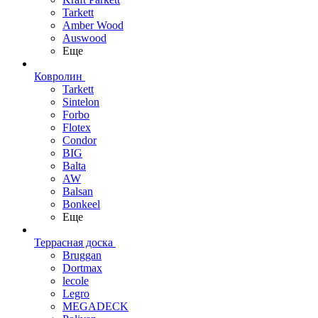
Tarkett
Amber Wood
Auswood
Еще
Ковролин
Tarkett
Sintelon
Forbo
Flotex
Condor
BIG
Balta
AW
Balsan
Bonkeel
Еще
Террасная доска
Bruggan
Dortmax
lecole
Legro
MEGADECK