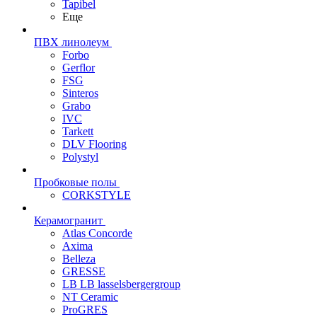
Tapibel
Еще
ПВХ линолеум
Forbo
Gerflor
FSG
Sinteros
Grabo
IVC
Tarkett
DLV Flooring
Polystyl
Пробковые полы
CORKSTYLE
Керамогранит
Atlas Concorde
Axima
Belleza
GRESSE
LB LB lasselsbergergroup
NT Ceramic
ProGRES