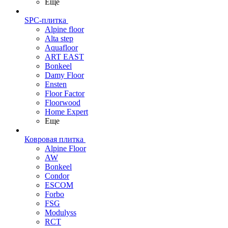
Еще
SPC-плитка
Alpine floor
Alta step
Aquafloor
ART EAST
Bonkeel
Damy Floor
Ensten
Floor Factor
Floorwood
Home Expert
Еще
Ковровая плитка
Alpine Floor
AW
Bonkeel
Condor
ESCOM
Forbo
FSG
Modulyss
RCT