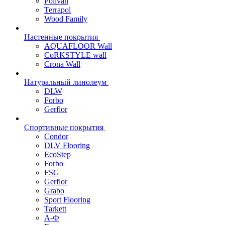
Polivan
Terrapol
Wood Family
Настенные покрытия
AQUAFLOOR Wall
CoRKSTYLE wall
Crona Wall
Натуральный линолеум
DLW
Forbo
Gerflor
Спортивные покрытия
Condor
DLV Flooring
EcoStep
Forbo
FSG
Gerflor
Grabo
Sport Flooring
Tarkett
А-Ф