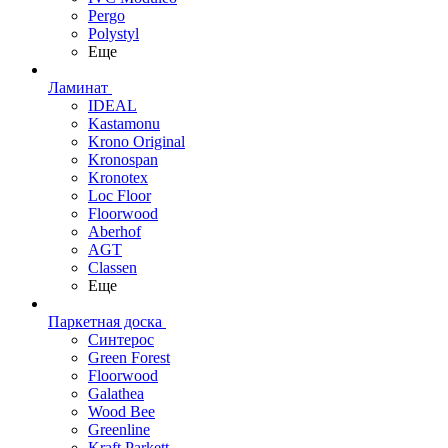
Pergo
Polystyl
Еще
Ламинат
IDEAL
Kastamonu
Krono Original
Kronospan
Kronotex
Loc Floor
Floorwood
Aberhof
AGT
Classen
Еще
Паркетная доска
Синтерос
Green Forest
Floorwood
Galathea
Wood Bee
Greenline
Kraft Parkett