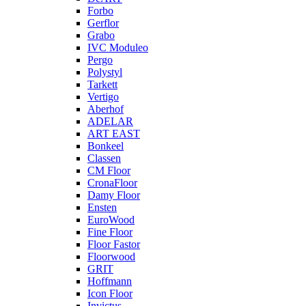
Forbo
Gerflor
Grabo
IVC Moduleo
Pergo
Polystyl
Tarkett
Vertigo
Aberhof
ADELAR
ART EAST
Bonkeel
Classen
CM Floor
CronaFloor
Damy Floor
Ensten
EuroWood
Fine Floor
Floor Fastor
Floorwood
GRIT
Hoffmann
Icon Floor
Invictus