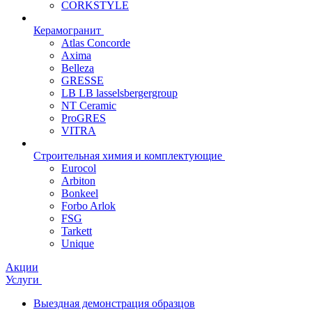
CORKSTYLE
Керамогранит
Atlas Concorde
Axima
Belleza
GRESSE
LB LB lasselsbergergroup
NT Ceramic
ProGRES
VITRA
Строительная химия и комплектующие
Eurocol
Arbiton
Bonkeel
Forbo Arlok
FSG
Tarkett
Unique
Акции
Услуги
Выездная демонстрация образцов