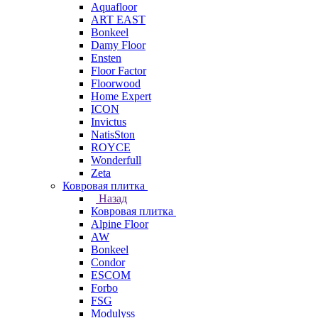
Aquafloor
ART EAST
Bonkeel
Damy Floor
Ensten
Floor Factor
Floorwood
Home Expert
ICON
Invictus
NatisSton
ROYCE
Wonderfull
Zeta
Ковровая плитка
Назад
Ковровая плитка
Alpine Floor
AW
Bonkeel
Condor
ESCOM
Forbo
FSG
Modulyss