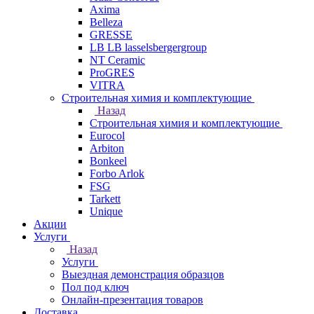
Axima
Belleza
GRESSE
LB LB lasselsbergergroup
NT Ceramic
ProGRES
VITRA
Строительная химия и комплектующие
Назад
Строительная химия и комплектующие
Eurocol
Arbiton
Bonkeel
Forbo Arlok
FSG
Tarkett
Unique
Акции
Услуги
Назад
Услуги
Выездная демонстрация образцов
Пол под ключ
Онлайн-презентация товаров
Доставка