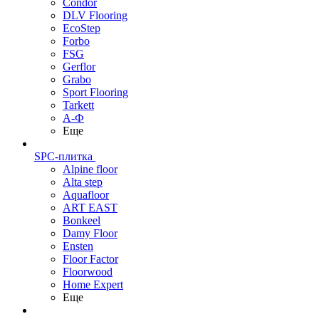
Condor
DLV Flooring
EcoStep
Forbo
FSG
Gerflor
Grabo
Sport Flooring
Tarkett
А-Ф
Еще
SPC-плитка
Alpine floor
Alta step
Aquafloor
ART EAST
Bonkeel
Damy Floor
Ensten
Floor Factor
Floorwood
Home Expert
Еще