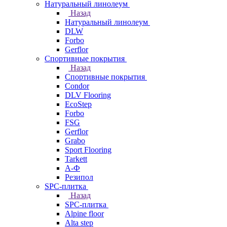
Натуральный линолеум
Назад
Натуральный линолеум
DLW
Forbo
Gerflor
Спортивные покрытия
Назад
Спортивные покрытия
Condor
DLV Flooring
EcoStep
Forbo
FSG
Gerflor
Grabo
Sport Flooring
Tarkett
А-Ф
Резипол
SPC-плитка
Назад
SPC-плитка
Alpine floor
Alta step