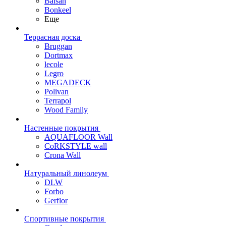
Balsan
Bonkeel
Еще
Террасная доска
Bruggan
Dortmax
lecole
Legro
MEGADECK
Polivan
Terrapol
Wood Family
Настенные покрытия
AQUAFLOOR Wall
CoRKSTYLE wall
Crona Wall
Натуральный линолеум
DLW
Forbo
Gerflor
Спортивные покрытия