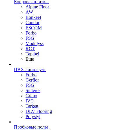
Ковровая плитка
Alpine Floor
AW
Bonkeel
Condor
ESCOM
Forbo
FSG
Modulyss
RCT
Tapibel
Еще
ПВХ линолеум
Forbo
Gerflor
FSG
Sinteros
Grabo
IVC
Tarkett
DLV Flooring
Polystyl
Пробковые полы