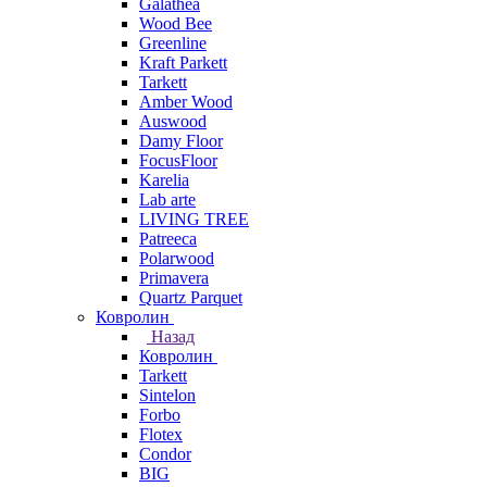
Galathea
Wood Bee
Greenline
Kraft Parkett
Tarkett
Amber Wood
Auswood
Damy Floor
FocusFloor
Karelia
Lab arte
LIVING TREE
Patreeca
Polarwood
Primavera
Quartz Parquet
Ковролин
Назад
Ковролин
Tarkett
Sintelon
Forbo
Flotex
Condor
BIG