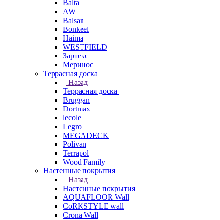
Balta
AW
Balsan
Bonkeel
Haima
WESTFIELD
Зартекс
Меринос
Террасная доска
Назад
Террасная доска
Bruggan
Dortmax
lecole
Legro
MEGADECK
Polivan
Terrapol
Wood Family
Настенные покрытия
Назад
Настенные покрытия
AQUAFLOOR Wall
CoRKSTYLE wall
Crona Wall