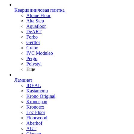
Кварцвиниловая плитка
Alpine Floor
Alta Step
Aquafloor
DeART
Forbo
Gerflor
Grabo
IVC Moduleo
Pergo
Polystyl
Еще
Ламинат
IDEAL
Kastamonu
Krono Original
Kronospan
Kronotex
Loc Floor
Floorwood
Aberhof
AGT
Classen