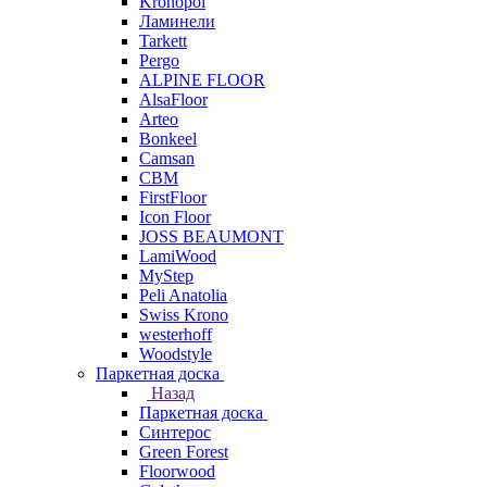
Kronopol
Ламинели
Tarkett
Pergo
ALPINE FLOOR
AlsaFloor
Arteo
Bonkeel
Camsan
CBM
FirstFloor
Icon Floor
JOSS BEAUMONT
LamiWood
MyStep
Peli Anatolia
Swiss Krono
westerhoff
Woodstyle
Паркетная доска
Назад
Паркетная доска
Синтерос
Green Forest
Floorwood