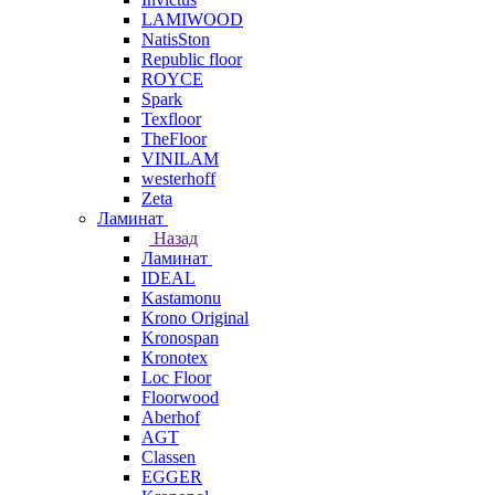
LAMIWOOD
NatisSton
Republic floor
ROYCE
Spark
Texfloor
TheFloor
VINILAM
westerhoff
Zeta
Ламинат
Назад
Ламинат
IDEAL
Kastamonu
Krono Original
Kronospan
Kronotex
Loc Floor
Floorwood
Aberhof
AGT
Classen
EGGER