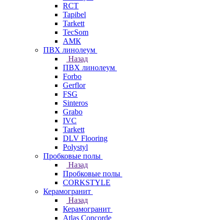
RCT
Tapibel
Tarkett
TecSom
АМК
ПВХ линолеум
Назад
ПВХ линолеум
Forbo
Gerflor
FSG
Sinteros
Grabo
IVC
Tarkett
DLV Flooring
Polystyl
Пробковые полы
Назад
Пробковые полы
CORKSTYLE
Керамогранит
Назад
Керамогранит
Atlas Concorde