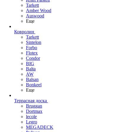
Tarkett
Amber Wood
Auswood
Еще
Ковролин
Tarkett
Sintelon
Forbo
Flotex
Condor
BIG
Balta
AW
Balsan
Bonkeel
Еще
Террасная доска
Bruggan
Dortmax
lecole
Legro
MEGADECK