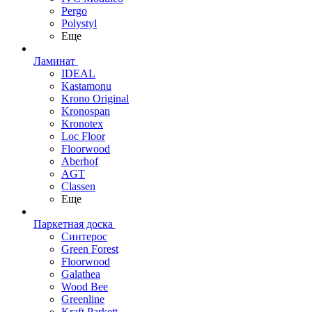
Pergo
Polystyl
Еще
Ламинат
IDEAL
Kastamonu
Krono Original
Kronospan
Kronotex
Loc Floor
Floorwood
Aberhof
AGT
Classen
Еще
Паркетная доска
Синтерос
Green Forest
Floorwood
Galathea
Wood Bee
Greenline
Kraft Parkett