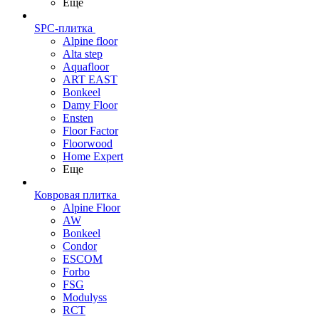
Еще
SPC-плитка
Alpine floor
Alta step
Aquafloor
ART EAST
Bonkeel
Damy Floor
Ensten
Floor Factor
Floorwood
Home Expert
Еще
Ковровая плитка
Alpine Floor
AW
Bonkeel
Condor
ESCOM
Forbo
FSG
Modulyss
RCT