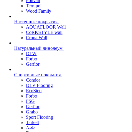
Polivan
Terrapol
Wood Family
Настенные покрытия
AQUAFLOOR Wall
CoRKSTYLE wall
Crona Wall
Натуральный линолеум
DLW
Forbo
Gerflor
Спортивные покрытия
Condor
DLV Flooring
EcoStep
Forbo
FSG
Gerflor
Grabo
Sport Flooring
Tarkett
А-Ф