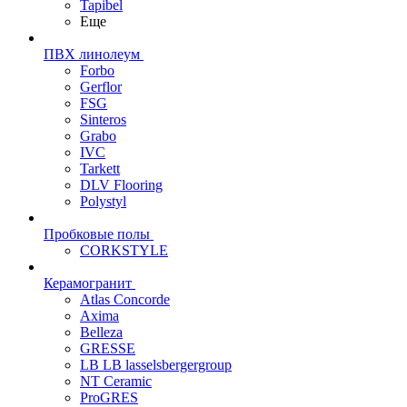
Tapibel
Еще
ПВХ линолеум
Forbo
Gerflor
FSG
Sinteros
Grabo
IVC
Tarkett
DLV Flooring
Polystyl
Пробковые полы
CORKSTYLE
Керамогранит
Atlas Concorde
Axima
Belleza
GRESSE
LB LB lasselsbergergroup
NT Ceramic
ProGRES