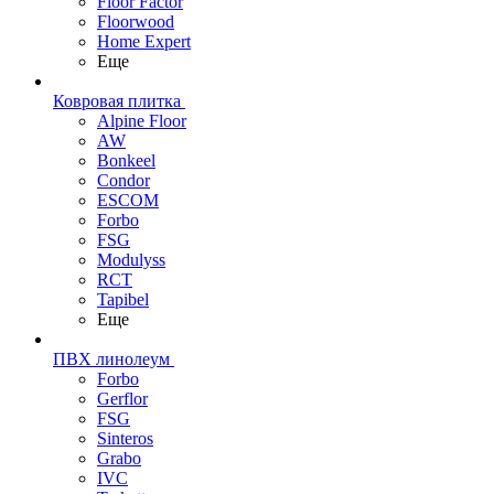
Floor Factor
Floorwood
Home Expert
Еще
Ковровая плитка
Alpine Floor
AW
Bonkeel
Condor
ESCOM
Forbo
FSG
Modulyss
RCT
Tapibel
Еще
ПВХ линолеум
Forbo
Gerflor
FSG
Sinteros
Grabo
IVC