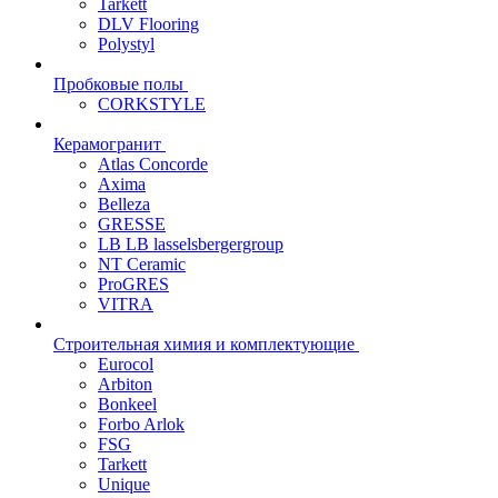
Tarkett
DLV Flooring
Polystyl
Пробковые полы
CORKSTYLE
Керамогранит
Atlas Concorde
Axima
Belleza
GRESSE
LB LB lasselsbergergroup
NT Ceramic
ProGRES
VITRA
Строительная химия и комплектующие
Eurocol
Arbiton
Bonkeel
Forbo Arlok
FSG
Tarkett
Unique