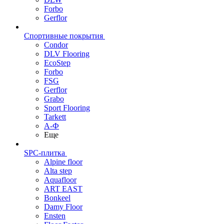
Forbo
Gerflor
Спортивные покрытия
Condor
DLV Flooring
EcoStep
Forbo
FSG
Gerflor
Grabo
Sport Flooring
Tarkett
А-Ф
Еще
SPC-плитка
Alpine floor
Alta step
Aquafloor
ART EAST
Bonkeel
Damy Floor
Ensten