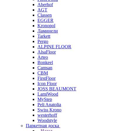
Aberhof
AGT
Classen
EGGER
Kronopol
Ламинели
Tarkett
Pergo
ALPINE FLOOR
AlsaFloor
Arteo
Bonkeel
Camsan
CBM
FirstFloor
Icon Floor
JOSS BEAUMONT
LamiWood
MyStep
Peli Anatolia
Swiss Krono
westerhoff
Woodstyle
Паркетная доска
Назад