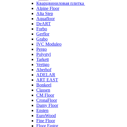
Кварцвиниловая плитка
Alpine Floor
Alta Step
Aquafloor
DeART
Forbo
Gerflor
Grabo
IVC Moduleo
Pergo
Polystyl
Tarkett
Vertigo
Aberhof
ADELAR
ART EAST
Bonkeel
Classen
CM Floor
CronaFloor
Damy Floor
Ensten
EuroWood
Fine Floor
Floor Fastor