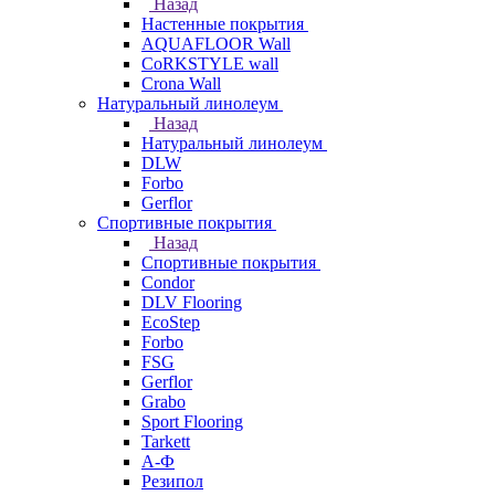
Назад
Настенные покрытия
AQUAFLOOR Wall
CoRKSTYLE wall
Crona Wall
Натуральный линолеум
Назад
Натуральный линолеум
DLW
Forbo
Gerflor
Спортивные покрытия
Назад
Спортивные покрытия
Condor
DLV Flooring
EcoStep
Forbo
FSG
Gerflor
Grabo
Sport Flooring
Tarkett
А-Ф
Резипол