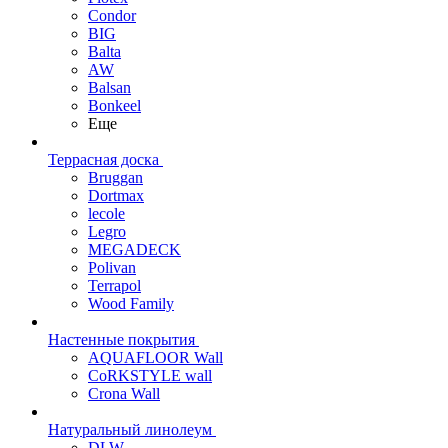
Condor
BIG
Balta
AW
Balsan
Bonkeel
Еще
Террасная доска
Bruggan
Dortmax
lecole
Legro
MEGADECK
Polivan
Terrapol
Wood Family
Настенные покрытия
AQUAFLOOR Wall
CoRKSTYLE wall
Crona Wall
Натуральный линолеум
DLW