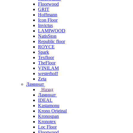
Floorwood
GRIT
Hoffmann
Icon Floor
Invictus
LAMIWOOD
NatisSton
Republic floor
ROYCE
Spark
Texfloor
TheFloor
VINILAM
westerhoff
Zeta
Ламинат
Назад
Ламинат
IDEAL
Kastamonu
Krono Original
Kronospan
Kronotex
Loc Floor
Floorwood