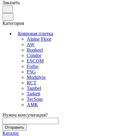
Заказать
Категория
Ковровая плитка
Alpine Floor
AW
Bonkeel
Condor
ESCOM
Forbo
FSG
Modulyss
RCT
Tapibel
Tarkett
TecSom
АМК
Нужна консультация?
Каталог