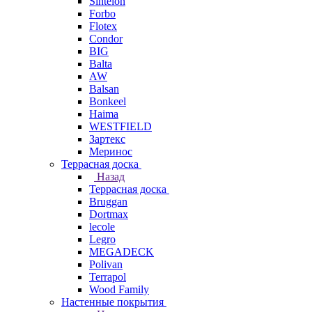
Sintelon
Forbo
Flotex
Condor
BIG
Balta
AW
Balsan
Bonkeel
Haima
WESTFIELD
Зартекс
Меринос
Террасная доска
Назад
Террасная доска
Bruggan
Dortmax
lecole
Legro
MEGADECK
Polivan
Terrapol
Wood Family
Настенные покрытия