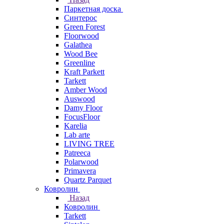
Паркетная доска
Синтерос
Green Forest
Floorwood
Galathea
Wood Bee
Greenline
Kraft Parkett
Tarkett
Amber Wood
Auswood
Damy Floor
FocusFloor
Karelia
Lab arte
LIVING TREE
Patreeca
Polarwood
Primavera
Quartz Parquet
Ковролин
Назад
Ковролин
Tarkett