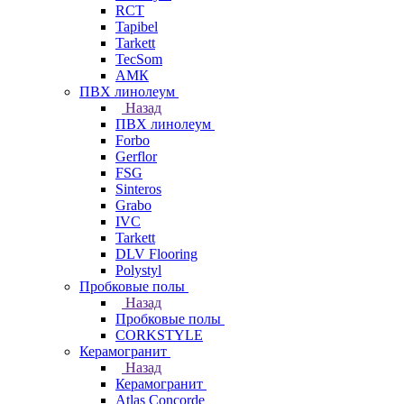
RCT
Tapibel
Tarkett
TecSom
АМК
ПВХ линолеум
Назад
ПВХ линолеум
Forbo
Gerflor
FSG
Sinteros
Grabo
IVC
Tarkett
DLV Flooring
Polystyl
Пробковые полы
Назад
Пробковые полы
CORKSTYLE
Керамогранит
Назад
Керамогранит
Atlas Concorde