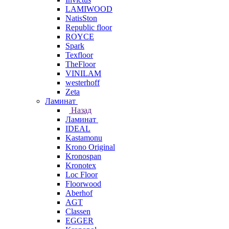
LAMIWOOD
NatisSton
Republic floor
ROYCE
Spark
Texfloor
TheFloor
VINILAM
westerhoff
Zeta
Ламинат
Назад
Ламинат
IDEAL
Kastamonu
Krono Original
Kronospan
Kronotex
Loc Floor
Floorwood
Aberhof
AGT
Classen
EGGER