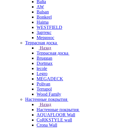
Balta
AW
Balsan
Bonkeel
Haima
WESTFIELD
Зартекс
Меринос
Террасная доска
Назад
Террасная доска
Bruggan
Dortmax
lecole
Legro
MEGADECK
Polivan
Terrapol
Wood Family
Настенные покрытия
Назад
Настенные покрытия
AQUAFLOOR Wall
CoRKSTYLE wall
Crona Wall