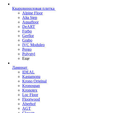
Кварцвиниловая плитка
Alpine Floor
Alta Step
Aquafloor
DeART
Forbo
Gerflor
Grabo
IVC Moduleo
Pergo
Polystyl
Еще
Ламинат
IDEAL
Kastamonu
Krono Original
Kronospan
Kronotex
Loc Floor
Floorwood
Aberhof
AGT
Classen