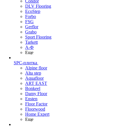
Condor
DLV Flooring
EcoStep
Forbo
FSG
Gerflor
Grabo
Sport Flooring
Tarkett
А-Ф
Еще
SPC-плитка
Alpine floor
Alta step
Aquafloor
ART EAST
Bonkeel
Damy Floor
Ensten
Floor Factor
Floorwood
Home Expert
Еще