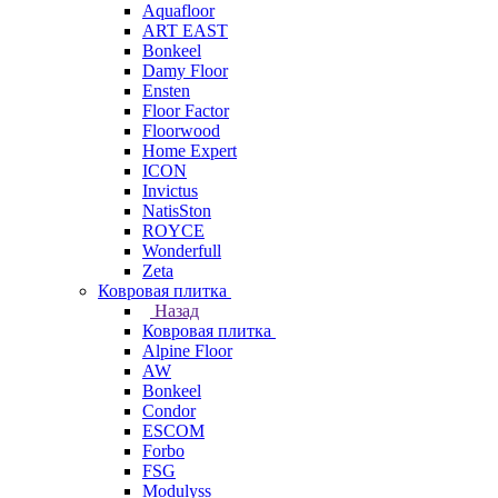
Aquafloor
ART EAST
Bonkeel
Damy Floor
Ensten
Floor Factor
Floorwood
Home Expert
ICON
Invictus
NatisSton
ROYCE
Wonderfull
Zeta
Ковровая плитка
Назад
Ковровая плитка
Alpine Floor
AW
Bonkeel
Condor
ESCOM
Forbo
FSG
Modulyss