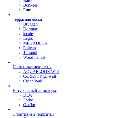
Balsan
Bonkeel
Еще
Террасная доска
Bruggan
Dortmax
lecole
Legro
MEGADECK
Polivan
Terrapol
Wood Family
Настенные покрытия
AQUAFLOOR Wall
CoRKSTYLE wall
Crona Wall
Натуральный линолеум
DLW
Forbo
Gerflor
Спортивные покрытия