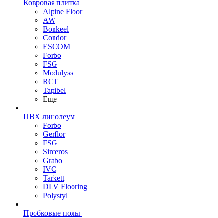
Ковровая плитка
Alpine Floor
AW
Bonkeel
Condor
ESCOM
Forbo
FSG
Modulyss
RCT
Tapibel
Еще
ПВХ линолеум
Forbo
Gerflor
FSG
Sinteros
Grabo
IVC
Tarkett
DLV Flooring
Polystyl
Пробковые полы