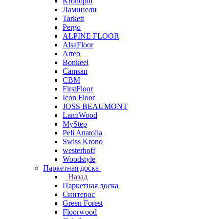
Kronopol
Ламинели
Tarkett
Pergo
ALPINE FLOOR
AlsaFloor
Arteo
Bonkeel
Camsan
CBM
FirstFloor
Icon Floor
JOSS BEAUMONT
LamiWood
MyStep
Peli Anatolia
Swiss Krono
westerhoff
Woodstyle
Паркетная доска
Назад
Паркетная доска
Синтерос
Green Forest
Floorwood