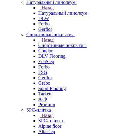
Натуральный линолеум
Назад
Натуральный линолеум
DLW
Forbo
Gerflor
Спортивные покрытия
Назад
Спортивные покрытия
Condor
DLV Flooring
EcoStep
Forbo
FSG
Gerflor
Grabo
Sport Flooring
Tarkett
А-Ф
Резипол
SPC-плитка
Назад
SPC-плитка
Alpine floor
Alta step