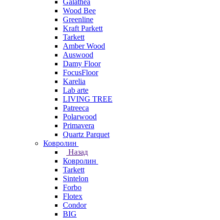
Galathea
Wood Bee
Greenline
Kraft Parkett
Tarkett
Amber Wood
Auswood
Damy Floor
FocusFloor
Karelia
Lab arte
LIVING TREE
Patreeca
Polarwood
Primavera
Quartz Parquet
Ковролин
Назад
Ковролин
Tarkett
Sintelon
Forbo
Flotex
Condor
BIG