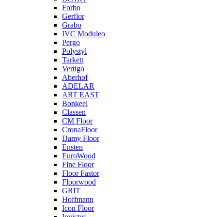
Forbo
Gerflor
Grabo
IVC Moduleo
Pergo
Polystyl
Tarkett
Vertigo
Aberhof
ADELAR
ART EAST
Bonkeel
Classen
CM Floor
CronaFloor
Damy Floor
Ensten
EuroWood
Fine Floor
Floor Fastor
Floorwood
GRIT
Hoffmann
Icon Floor
Invictus