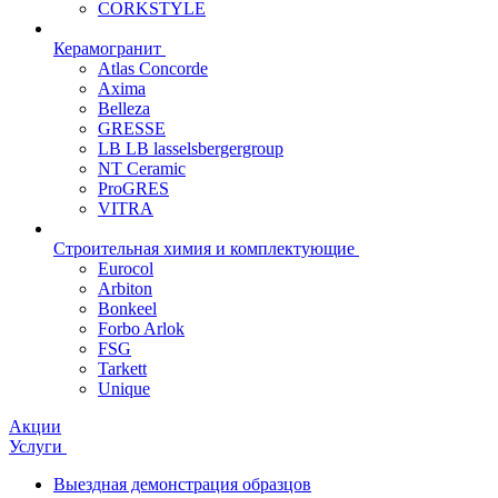
CORKSTYLE
Керамогранит
Atlas Concorde
Axima
Belleza
GRESSE
LB LB lasselsbergergroup
NT Ceramic
ProGRES
VITRA
Строительная химия и комплектующие
Eurocol
Arbiton
Bonkeel
Forbo Arlok
FSG
Tarkett
Unique
Акции
Услуги
Выездная демонстрация образцов