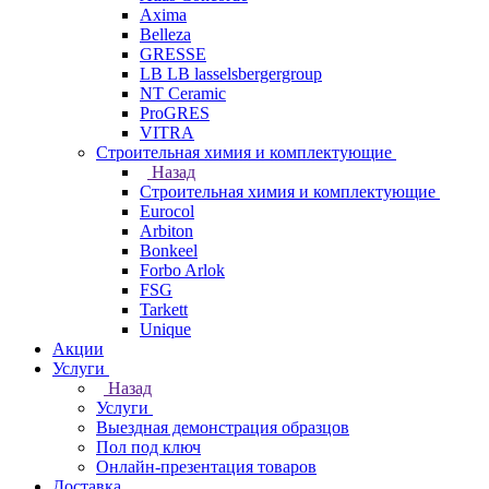
Axima
Belleza
GRESSE
LB LB lasselsbergergroup
NT Ceramic
ProGRES
VITRA
Строительная химия и комплектующие
Назад
Строительная химия и комплектующие
Eurocol
Arbiton
Bonkeel
Forbo Arlok
FSG
Tarkett
Unique
Акции
Услуги
Назад
Услуги
Выездная демонстрация образцов
Пол под ключ
Онлайн-презентация товаров
Доставка