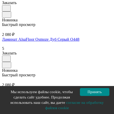
Заказать
Новинка
Быстрый просмотр
2 080 ₽
Ламинат AlsaFloor Osmoze Дуб Серый O448
5
Заказать
Новинка
Быстрый просмотр
2 080 ₽
Ламинат AlsaFloor Osmoze Дуб Альпака O436
Мы используем файлы cookie, чтобы
Принять
сделать сайт удобнее. Продолжая
5
использовать наш сайт, вы даете
согласие на обработку
Заказать
файлов cookie