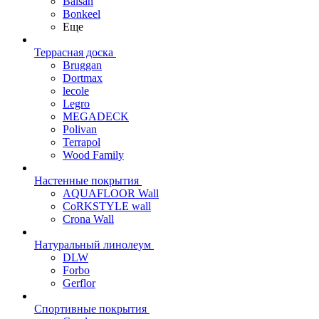
Balsan
Bonkeel
Еще
Террасная доска
Bruggan
Dortmax
lecole
Legro
MEGADECK
Polivan
Terrapol
Wood Family
Настенные покрытия
AQUAFLOOR Wall
CoRKSTYLE wall
Crona Wall
Натуральный линолеум
DLW
Forbo
Gerflor
Спортивные покрытия