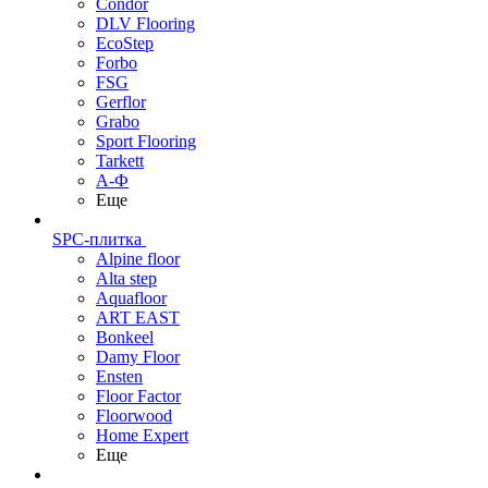
Condor
DLV Flooring
EcoStep
Forbo
FSG
Gerflor
Grabo
Sport Flooring
Tarkett
А-Ф
Еще
SPC-плитка
Alpine floor
Alta step
Aquafloor
ART EAST
Bonkeel
Damy Floor
Ensten
Floor Factor
Floorwood
Home Expert
Еще