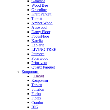
Galathea
Wood Bee
Greenline
Kraft Parkett
Tarkett
Amber Wood
Auswood
Damy Floor
FocusFloor
Karelia
Lab arte
LIVING TREE
Patreeca
Polarwood
Primavera
Quartz Parquet
Ковролин
Назад
Ковролин
Tarkett
Sintelon
Forbo
Flotex
Condor
BIG