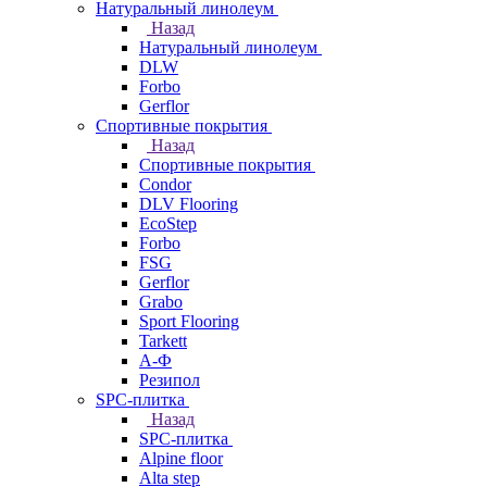
Натуральный линолеум
Назад
Натуральный линолеум
DLW
Forbo
Gerflor
Спортивные покрытия
Назад
Спортивные покрытия
Condor
DLV Flooring
EcoStep
Forbo
FSG
Gerflor
Grabo
Sport Flooring
Tarkett
А-Ф
Резипол
SPC-плитка
Назад
SPC-плитка
Alpine floor
Alta step