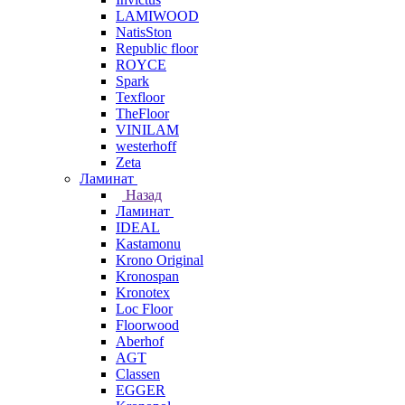
LAMIWOOD
NatisSton
Republic floor
ROYCE
Spark
Texfloor
TheFloor
VINILAM
westerhoff
Zeta
Ламинат
Назад
Ламинат
IDEAL
Kastamonu
Krono Original
Kronospan
Kronotex
Loc Floor
Floorwood
Aberhof
AGT
Classen
EGGER