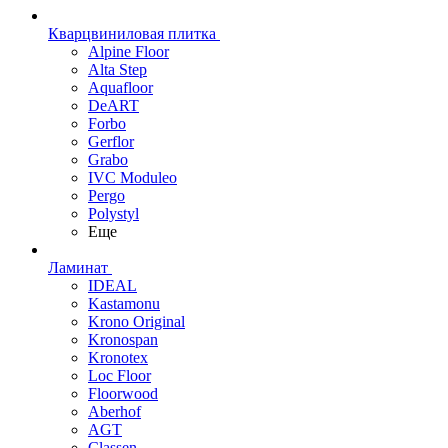
Кварцвиниловая плитка
Alpine Floor
Alta Step
Aquafloor
DeART
Forbo
Gerflor
Grabo
IVC Moduleo
Pergo
Polystyl
Еще
Ламинат
IDEAL
Kastamonu
Krono Original
Kronospan
Kronotex
Loc Floor
Floorwood
Aberhof
AGT
Classen