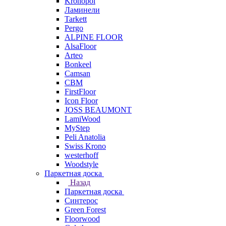
Kronopol
Ламинели
Tarkett
Pergo
ALPINE FLOOR
AlsaFloor
Arteo
Bonkeel
Camsan
CBM
FirstFloor
Icon Floor
JOSS BEAUMONT
LamiWood
MyStep
Peli Anatolia
Swiss Krono
westerhoff
Woodstyle
Паркетная доска
Назад
Паркетная доска
Синтерос
Green Forest
Floorwood