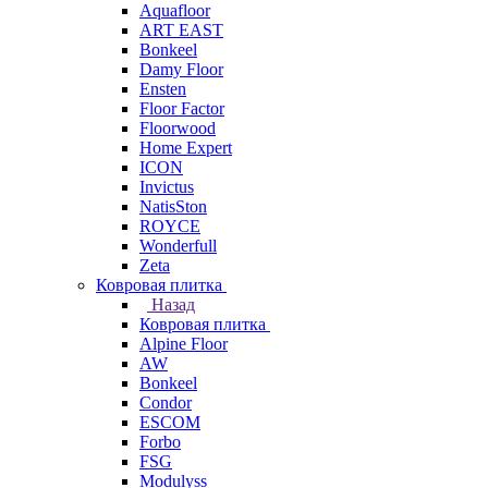
Aquafloor
ART EAST
Bonkeel
Damy Floor
Ensten
Floor Factor
Floorwood
Home Expert
ICON
Invictus
NatisSton
ROYCE
Wonderfull
Zeta
Ковровая плитка
Назад
Ковровая плитка
Alpine Floor
AW
Bonkeel
Condor
ESCOM
Forbo
FSG
Modulyss