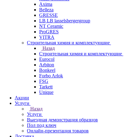
Axima
Belleza
GRESSE
LB LB lasselsbergergroup
NT Ceramic
ProGRES
VITRA
Строительная химия и комплектующие
Назад
Строительная химия и комплектующие
Eurocol
Arbiton
Bonkeel
Forbo Arlok
FSG
Tarkett
Unique
Акции
Услуги
Назад
Услуги
Выездная демонстрация образцов
Пол под ключ
Онлайн-презентация товаров
Доставка