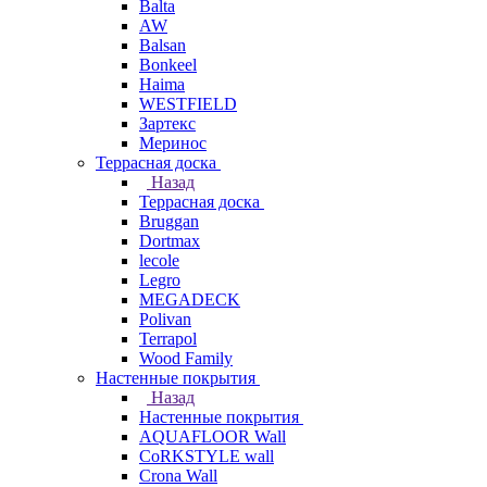
Balta
AW
Balsan
Bonkeel
Haima
WESTFIELD
Зартекс
Меринос
Террасная доска
Назад
Террасная доска
Bruggan
Dortmax
lecole
Legro
MEGADECK
Polivan
Terrapol
Wood Family
Настенные покрытия
Назад
Настенные покрытия
AQUAFLOOR Wall
CoRKSTYLE wall
Crona Wall