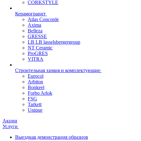
CORKSTYLE
Керамогранит
Atlas Concorde
Axima
Belleza
GRESSE
LB LB lasselsbergergroup
NT Ceramic
ProGRES
VITRA
Строительная химия и комплектующие
Eurocol
Arbiton
Bonkeel
Forbo Arlok
FSG
Tarkett
Unique
Акции
Услуги
Выездная демонстрация образцов