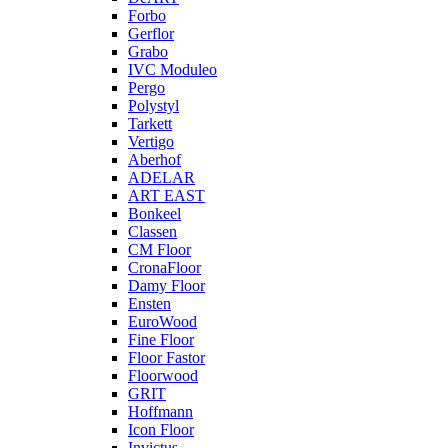
Forbo
Gerflor
Grabo
IVC Moduleo
Pergo
Polystyl
Tarkett
Vertigo
Aberhof
ADELAR
ART EAST
Bonkeel
Classen
CM Floor
CronaFloor
Damy Floor
Ensten
EuroWood
Fine Floor
Floor Fastor
Floorwood
GRIT
Hoffmann
Icon Floor
Invictus