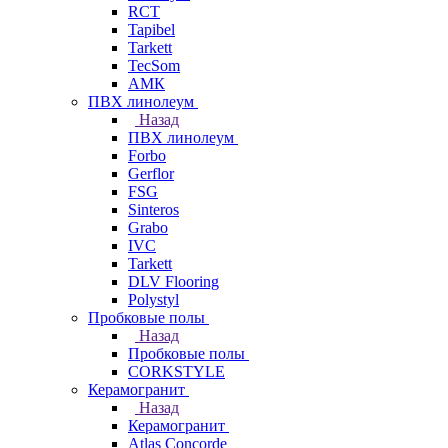
RCT
Tapibel
Tarkett
TecSom
АМК
ПВХ линолеум
Назад
ПВХ линолеум
Forbo
Gerflor
FSG
Sinteros
Grabo
IVC
Tarkett
DLV Flooring
Polystyl
Пробковые полы
Назад
Пробковые полы
CORKSTYLE
Керамогранит
Назад
Керамогранит
Atlas Concorde