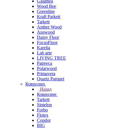
Galathea
Wood Bee
Greenline
Kraft Parkett
Tarkett
Amber Wood
Auswood
Damy Floor
FocusFloor
Karelia
Lab arte
LIVING TREE
Patreeca
Polarwood
Primavera
Quartz Parquet
Ковролин
Назад
Ковролин
Tarkett
Sintelon
Forbo
Flotex
Condor
BIG