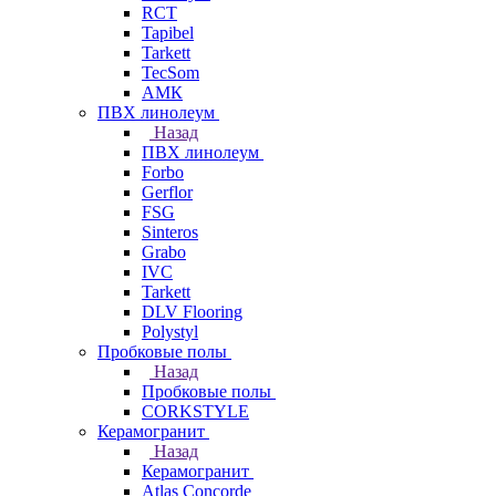
RCT
Tapibel
Tarkett
TecSom
АМК
ПВХ линолеум
Назад
ПВХ линолеум
Forbo
Gerflor
FSG
Sinteros
Grabo
IVC
Tarkett
DLV Flooring
Polystyl
Пробковые полы
Назад
Пробковые полы
CORKSTYLE
Керамогранит
Назад
Керамогранит
Atlas Concorde