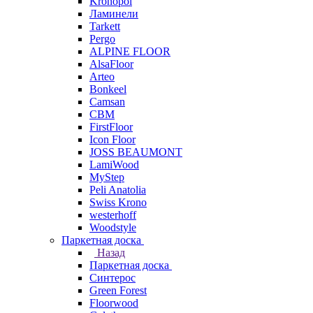
Kronopol
Ламинели
Tarkett
Pergo
ALPINE FLOOR
AlsaFloor
Arteo
Bonkeel
Camsan
CBM
FirstFloor
Icon Floor
JOSS BEAUMONT
LamiWood
MyStep
Peli Anatolia
Swiss Krono
westerhoff
Woodstyle
Паркетная доска
Назад
Паркетная доска
Синтерос
Green Forest
Floorwood