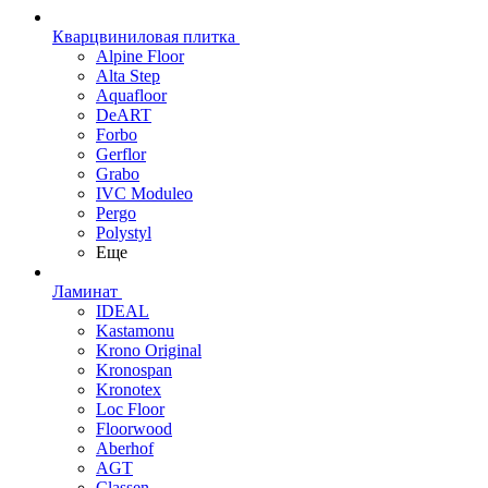
Кварцвиниловая плитка
Alpine Floor
Alta Step
Aquafloor
DeART
Forbo
Gerflor
Grabo
IVC Moduleo
Pergo
Polystyl
Еще
Ламинат
IDEAL
Kastamonu
Krono Original
Kronospan
Kronotex
Loc Floor
Floorwood
Aberhof
AGT
Classen