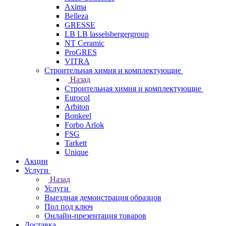
Axima
Belleza
GRESSE
LB LB lasselsbergergroup
NT Ceramic
ProGRES
VITRA
Строительная химия и комплектующие
Назад
Строительная химия и комплектующие
Eurocol
Arbiton
Bonkeel
Forbo Arlok
FSG
Tarkett
Unique
Акции
Услуги
Назад
Услуги
Выездная демонстрация образцов
Пол под ключ
Онлайн-презентация товаров
Доставка