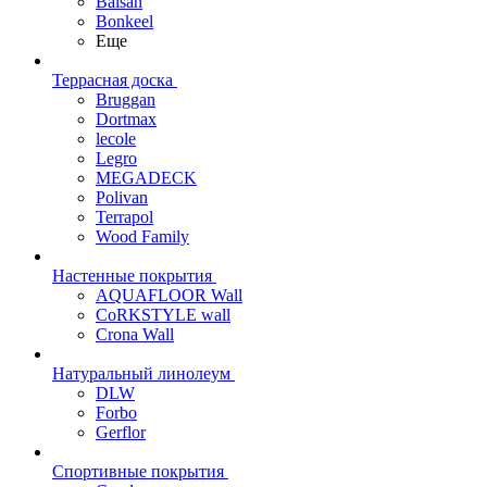
Balsan
Bonkeel
Еще
Террасная доска
Bruggan
Dortmax
lecole
Legro
MEGADECK
Polivan
Terrapol
Wood Family
Настенные покрытия
AQUAFLOOR Wall
CoRKSTYLE wall
Crona Wall
Натуральный линолеум
DLW
Forbo
Gerflor
Спортивные покрытия