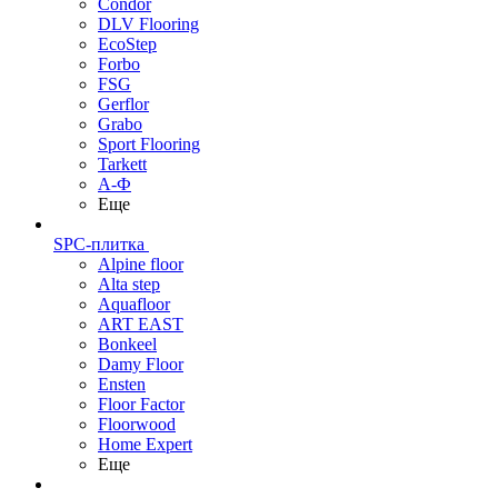
Condor
DLV Flooring
EcoStep
Forbo
FSG
Gerflor
Grabo
Sport Flooring
Tarkett
А-Ф
Еще
SPC-плитка
Alpine floor
Alta step
Aquafloor
ART EAST
Bonkeel
Damy Floor
Ensten
Floor Factor
Floorwood
Home Expert
Еще