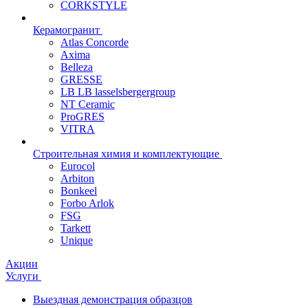
CORKSTYLE
Керамогранит
Atlas Concorde
Axima
Belleza
GRESSE
LB LB lasselsbergergroup
NT Ceramic
ProGRES
VITRA
Строительная химия и комплектующие
Eurocol
Arbiton
Bonkeel
Forbo Arlok
FSG
Tarkett
Unique
Акции
Услуги
Выездная демонстрация образцов