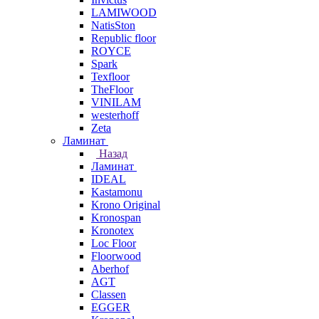
LAMIWOOD
NatisSton
Republic floor
ROYCE
Spark
Texfloor
TheFloor
VINILAM
westerhoff
Zeta
Ламинат
Назад
Ламинат
IDEAL
Kastamonu
Krono Original
Kronospan
Kronotex
Loc Floor
Floorwood
Aberhof
AGT
Classen
EGGER