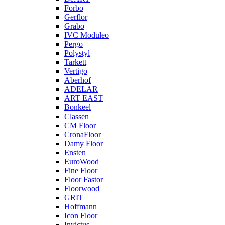
Forbo
Gerflor
Grabo
IVC Moduleo
Pergo
Polystyl
Tarkett
Vertigo
Aberhof
ADELAR
ART EAST
Bonkeel
Classen
CM Floor
CronaFloor
Damy Floor
Ensten
EuroWood
Fine Floor
Floor Fastor
Floorwood
GRIT
Hoffmann
Icon Floor
Invictus