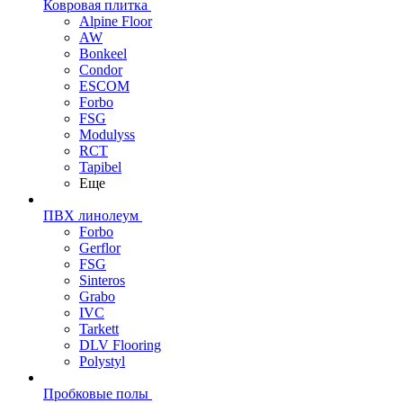
Ковровая плитка
Alpine Floor
AW
Bonkeel
Condor
ESCOM
Forbo
FSG
Modulyss
RCT
Tapibel
Еще
ПВХ линолеум
Forbo
Gerflor
FSG
Sinteros
Grabo
IVC
Tarkett
DLV Flooring
Polystyl
Пробковые полы