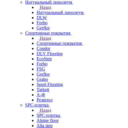
Натуральный линолеум
Назад
Натуральный линолеум
DLW
Forbo
Gerflor
Спортивные покрытия
Назад
Спортивные покрытия
Condor
DLV Flooring
EcoStep
Forbo
FSG
Gerflor
Grabo
Sport Flooring
Tarkett
А-Ф
Резипол
SPC-плитка
Назад
SPC-плитка
Alpine floor
Alta step