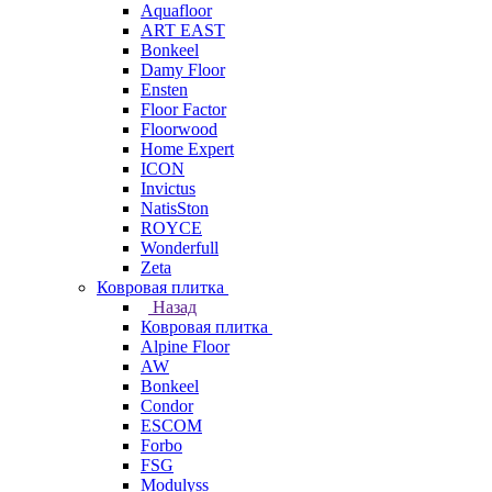
Aquafloor
ART EAST
Bonkeel
Damy Floor
Ensten
Floor Factor
Floorwood
Home Expert
ICON
Invictus
NatisSton
ROYCE
Wonderfull
Zeta
Ковровая плитка
Назад
Ковровая плитка
Alpine Floor
AW
Bonkeel
Condor
ESCOM
Forbo
FSG
Modulyss