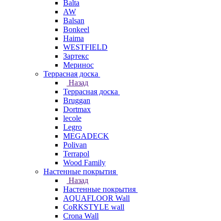
Balta
AW
Balsan
Bonkeel
Haima
WESTFIELD
Зартекс
Меринос
Террасная доска
Назад
Террасная доска
Bruggan
Dortmax
lecole
Legro
MEGADECK
Polivan
Terrapol
Wood Family
Настенные покрытия
Назад
Настенные покрытия
AQUAFLOOR Wall
CoRKSTYLE wall
Crona Wall