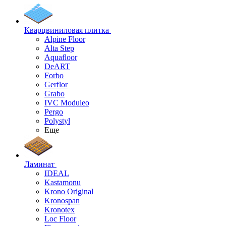
Кварцвиниловая плитка
Alpine Floor
Alta Step
Aquafloor
DeART
Forbo
Gerflor
Grabo
IVC Moduleo
Pergo
Polystyl
Еще
Ламинат
IDEAL
Kastamonu
Krono Original
Kronospan
Kronotex
Loc Floor