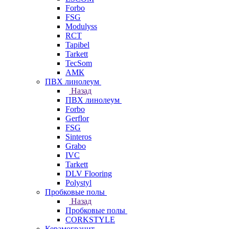
Forbo
FSG
Modulyss
RCT
Tapibel
Tarkett
TecSom
АМК
ПВХ линолеум
Назад
ПВХ линолеум
Forbo
Gerflor
FSG
Sinteros
Grabo
IVC
Tarkett
DLV Flooring
Polystyl
Пробковые полы
Назад
Пробковые полы
CORKSTYLE
Керамогранит