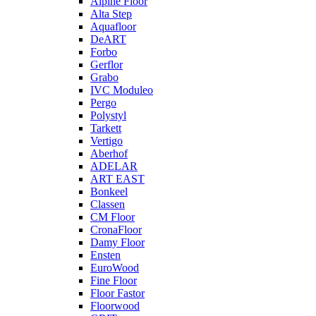
Alpine Floor
Alta Step
Aquafloor
DeART
Forbo
Gerflor
Grabo
IVC Moduleo
Pergo
Polystyl
Tarkett
Vertigo
Aberhof
ADELAR
ART EAST
Bonkeel
Classen
CM Floor
CronaFloor
Damy Floor
Ensten
EuroWood
Fine Floor
Floor Fastor
Floorwood