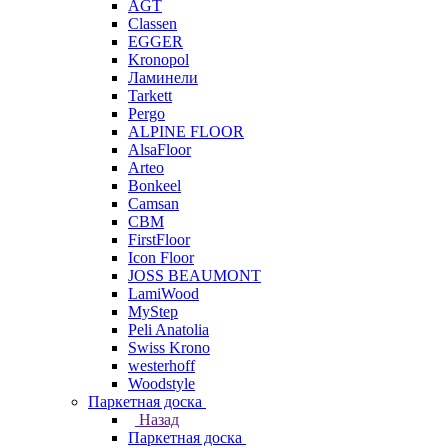
AGT
Classen
EGGER
Kronopol
Ламинели
Tarkett
Pergo
ALPINE FLOOR
AlsaFloor
Arteo
Bonkeel
Camsan
CBM
FirstFloor
Icon Floor
JOSS BEAUMONT
LamiWood
MyStep
Peli Anatolia
Swiss Krono
westerhoff
Woodstyle
Паркетная доска
Назад
Паркетная доска