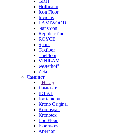
GRIT
Hoffmann
Icon Floor
Invictus
LAMIWOOD
NatisSton
Republic floor
ROYCE
Spark
Texfloor
TheFloor
VINILAM
westerhoff
Zeta
Ламинат
Назад
Ламинат
IDEAL
Kastamonu
Krono Original
Kronospan
Kronotex
Loc Floor
Floorwood
Aberhof