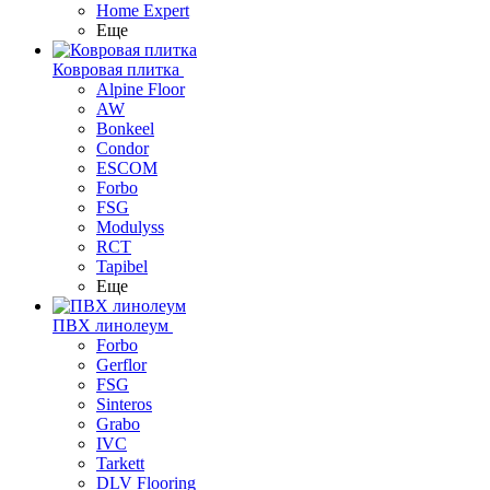
Home Expert
Еще
Ковровая плитка
Alpine Floor
AW
Bonkeel
Condor
ESCOM
Forbo
FSG
Modulyss
RCT
Tapibel
Еще
ПВХ линолеум
Forbo
Gerflor
FSG
Sinteros
Grabo
IVC
Tarkett
DLV Flooring