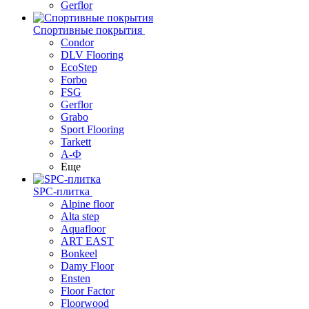
Gerflor
Спортивные покрытия
Condor
DLV Flooring
EcoStep
Forbo
FSG
Gerflor
Grabo
Sport Flooring
Tarkett
А-Ф
Еще
SPC-плитка
Alpine floor
Alta step
Aquafloor
ART EAST
Bonkeel
Damy Floor
Ensten
Floor Factor
Floorwood