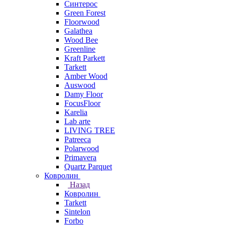
Синтерос
Green Forest
Floorwood
Galathea
Wood Bee
Greenline
Kraft Parkett
Tarkett
Amber Wood
Auswood
Damy Floor
FocusFloor
Karelia
Lab arte
LIVING TREE
Patreeca
Polarwood
Primavera
Quartz Parquet
Ковролин
Назад
Ковролин
Tarkett
Sintelon
Forbo