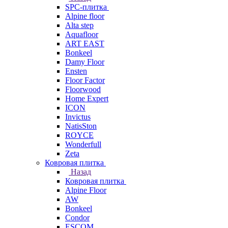
SPC-плитка
Alpine floor
Alta step
Aquafloor
ART EAST
Bonkeel
Damy Floor
Ensten
Floor Factor
Floorwood
Home Expert
ICON
Invictus
NatisSton
ROYCE
Wonderfull
Zeta
Ковровая плитка
Назад
Ковровая плитка
Alpine Floor
AW
Bonkeel
Condor
ESCOM