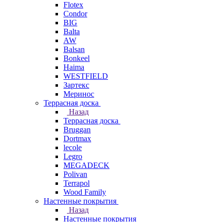
Flotex
Condor
BIG
Balta
AW
Balsan
Bonkeel
Haima
WESTFIELD
Зартекс
Меринос
Террасная доска
Назад
Террасная доска
Bruggan
Dortmax
lecole
Legro
MEGADECK
Polivan
Terrapol
Wood Family
Настенные покрытия
Назад
Настенные покрытия