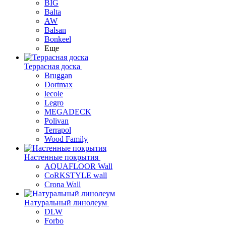
BIG
Balta
AW
Balsan
Bonkeel
Еще
Террасная доска
Bruggan
Dortmax
lecole
Legro
MEGADECK
Polivan
Terrapol
Wood Family
Настенные покрытия
AQUAFLOOR Wall
CoRKSTYLE wall
Crona Wall
Натуральный линолеум
DLW
Forbo