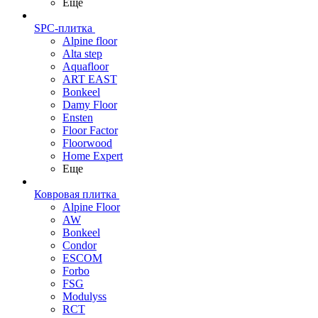
Еще
SPC-плитка
Alpine floor
Alta step
Aquafloor
ART EAST
Bonkeel
Damy Floor
Ensten
Floor Factor
Floorwood
Home Expert
Еще
Ковровая плитка
Alpine Floor
AW
Bonkeel
Condor
ESCOM
Forbo
FSG
Modulyss
RCT