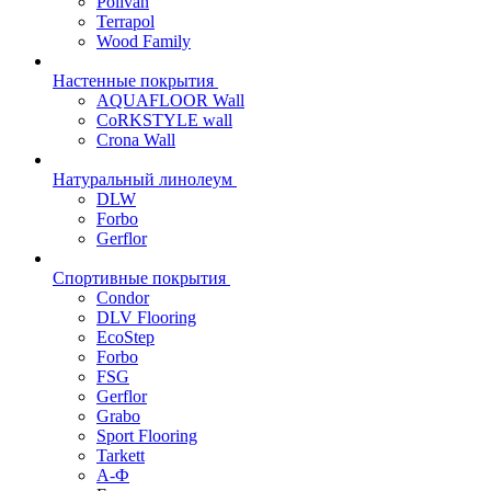
Polivan
Terrapol
Wood Family
Настенные покрытия
AQUAFLOOR Wall
CoRKSTYLE wall
Crona Wall
Натуральный линолеум
DLW
Forbo
Gerflor
Спортивные покрытия
Condor
DLV Flooring
EcoStep
Forbo
FSG
Gerflor
Grabo
Sport Flooring
Tarkett
А-Ф