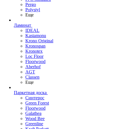
Pergo
Polystyl
Еще
Ламинат
IDEAL
Kastamonu
Krono Original
Kronospan
Kronotex
Loc Floor
Floorwood
Aberhof
AGT
Classen
Еще
Паркетная доска
Синтерос
Green Forest
Floorwood
Galathea
Wood Bee
Greenline
Kraft Parkett