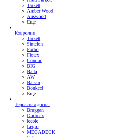
Tarkett
Amber Wood
Auswood
Еще
Ковролин
Tarkett
Sintelon
Forbo
Flotex
Condor
BIG
Balta
AW
Balsan
Bonkeel
Еще
Террасная доска
Bruggan
Dortmax
lecole
Legro
MEGADECK