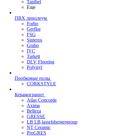
Tapibel
Еще
ПВХ линолеум
Forbo
Gerflor
FSG
Sinteros
Grabo
IVC
Tarkett
DLV Flooring
Polystyl
Пробковые полы
CORKSTYLE
Керамогранит
Atlas Concorde
Axima
Belleza
GRESSE
LB LB lasselsbergergroup
NT Ceramic
ProGRES