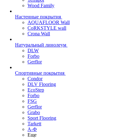
Wood Family
Настенные покрытия
AQUAFLOOR Wall
CoRKSTYLE wall
Crona Wall
Натуральный линолеум
DLW
Forbo
Gerflor
Спортивные покрытия
Condor
DLV Flooring
EcoStep
Forbo
FSG
Gerflor
Grabo
Sport Flooring
Tarkett
А-Ф
Еще