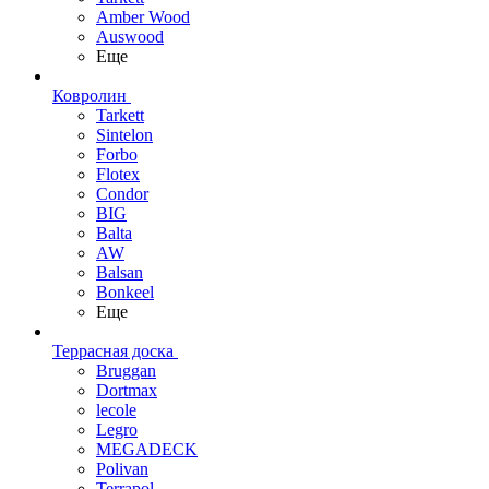
Amber Wood
Auswood
Еще
Ковролин
Tarkett
Sintelon
Forbo
Flotex
Condor
BIG
Balta
AW
Balsan
Bonkeel
Еще
Террасная доска
Bruggan
Dortmax
lecole
Legro
MEGADECK
Polivan
Terrapol