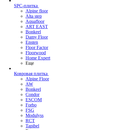
SPC-плитка
Alpine floor
Alta step
Aquafloor
ART EAST
Bonkeel
Damy Floor
Ensten
Floor Factor
Floorwood
Home Expert
Еще
Ковровая плитка
Alpine Floor
AW
Bonkeel
Condor
ESCOM
Forbo
FSG
Modulyss
RCT
Tapibel