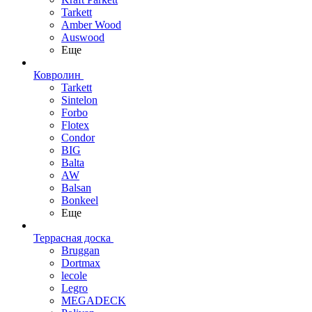
Tarkett
Amber Wood
Auswood
Еще
Ковролин
Tarkett
Sintelon
Forbo
Flotex
Condor
BIG
Balta
AW
Balsan
Bonkeel
Еще
Террасная доска
Bruggan
Dortmax
lecole
Legro
MEGADECK