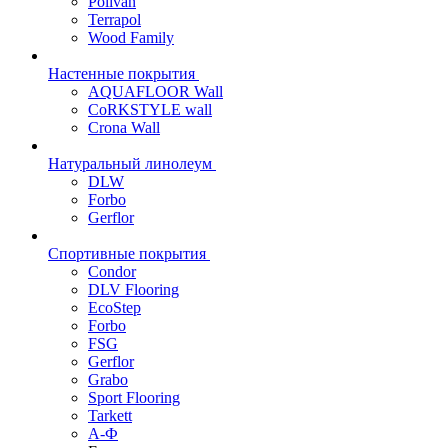
Polivan
Terrapol
Wood Family
Настенные покрытия
AQUAFLOOR Wall
CoRKSTYLE wall
Crona Wall
Натуральный линолеум
DLW
Forbo
Gerflor
Спортивные покрытия
Condor
DLV Flooring
EcoStep
Forbo
FSG
Gerflor
Grabo
Sport Flooring
Tarkett
А-Ф