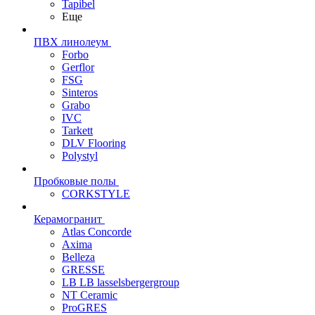
Tapibel
Еще
ПВХ линолеум
Forbo
Gerflor
FSG
Sinteros
Grabo
IVC
Tarkett
DLV Flooring
Polystyl
Пробковые полы
CORKSTYLE
Керамогранит
Atlas Concorde
Axima
Belleza
GRESSE
LB LB lasselsbergergroup
NT Ceramic
ProGRES