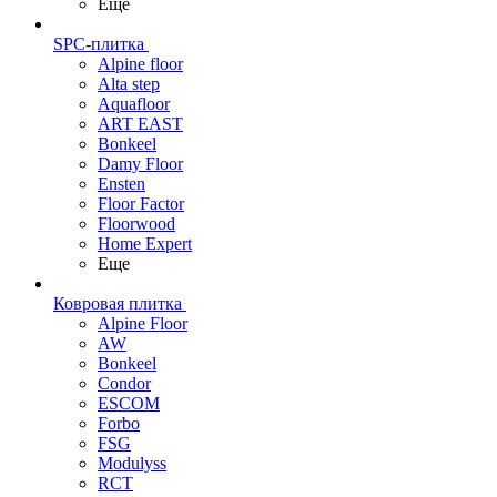
Еще
SPC-плитка
Alpine floor
Alta step
Aquafloor
ART EAST
Bonkeel
Damy Floor
Ensten
Floor Factor
Floorwood
Home Expert
Еще
Ковровая плитка
Alpine Floor
AW
Bonkeel
Condor
ESCOM
Forbo
FSG
Modulyss
RCT