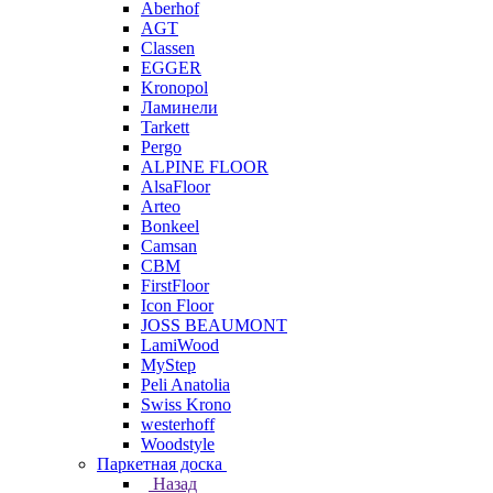
Aberhof
AGT
Classen
EGGER
Kronopol
Ламинели
Tarkett
Pergo
ALPINE FLOOR
AlsaFloor
Arteo
Bonkeel
Camsan
CBM
FirstFloor
Icon Floor
JOSS BEAUMONT
LamiWood
MyStep
Peli Anatolia
Swiss Krono
westerhoff
Woodstyle
Паркетная доска
Назад