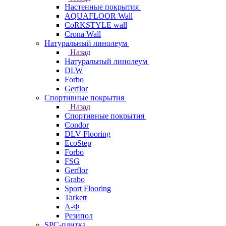
Настенные покрытия
AQUAFLOOR Wall
CoRKSTYLE wall
Crona Wall
Натуральный линолеум
Назад
Натуральный линолеум
DLW
Forbo
Gerflor
Спортивные покрытия
Назад
Спортивные покрытия
Condor
DLV Flooring
EcoStep
Forbo
FSG
Gerflor
Grabo
Sport Flooring
Tarkett
А-Ф
Резипол
SPC-плитка