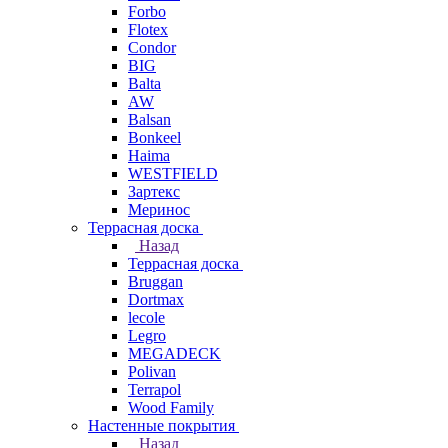
Forbo
Flotex
Condor
BIG
Balta
AW
Balsan
Bonkeel
Haima
WESTFIELD
Зартекс
Меринос
Террасная доска
Назад
Террасная доска
Bruggan
Dortmax
lecole
Legro
MEGADECK
Polivan
Terrapol
Wood Family
Настенные покрытия
Назад