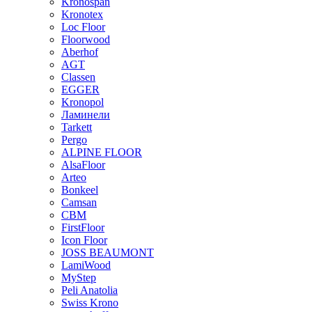
Kronospan
Kronotex
Loc Floor
Floorwood
Aberhof
AGT
Classen
EGGER
Kronopol
Ламинели
Tarkett
Pergo
ALPINE FLOOR
AlsaFloor
Arteo
Bonkeel
Camsan
CBM
FirstFloor
Icon Floor
JOSS BEAUMONT
LamiWood
MyStep
Peli Anatolia
Swiss Krono