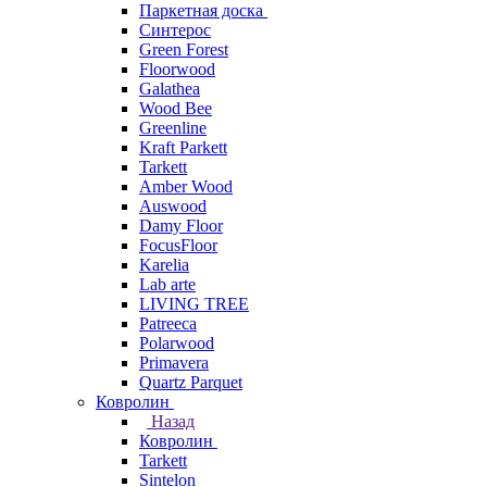
Паркетная доска
Синтерос
Green Forest
Floorwood
Galathea
Wood Bee
Greenline
Kraft Parkett
Tarkett
Amber Wood
Auswood
Damy Floor
FocusFloor
Karelia
Lab arte
LIVING TREE
Patreeca
Polarwood
Primavera
Quartz Parquet
Ковролин
Назад
Ковролин
Tarkett
Sintelon