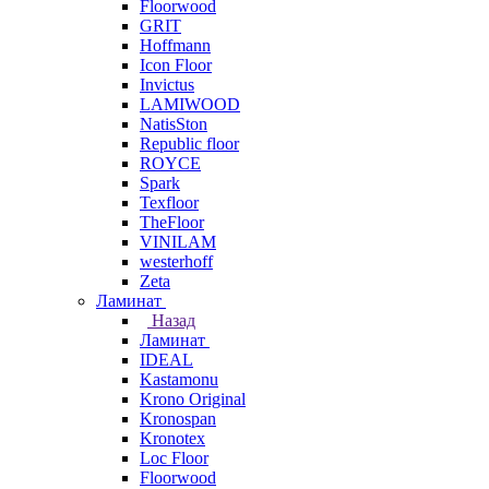
Floorwood
GRIT
Hoffmann
Icon Floor
Invictus
LAMIWOOD
NatisSton
Republic floor
ROYCE
Spark
Texfloor
TheFloor
VINILAM
westerhoff
Zeta
Ламинат
Назад
Ламинат
IDEAL
Kastamonu
Krono Original
Kronospan
Kronotex
Loc Floor
Floorwood