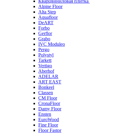
Кварцвиниловая плитка
Alpine Floor
Alta Step
Aquafloor
DeART
Forbo
Gerflor
Grabo
IVC Moduleo
Pergo
Polystyl
Tarkett
Vertigo
Aberhof
ADELAR
ART EAST
Bonkeel
Classen
CM Floor
CronaFloor
Damy Floor
Ensten
EuroWood
Fine Floor
Floor Fastor