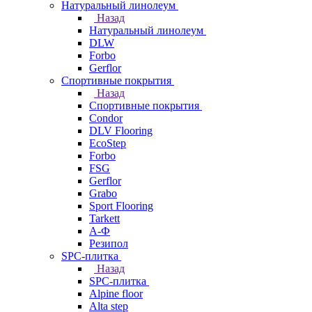
Натуральный линолеум
Назад
Натуральный линолеум
DLW
Forbo
Gerflor
Спортивные покрытия
Назад
Спортивные покрытия
Condor
DLV Flooring
EcoStep
Forbo
FSG
Gerflor
Grabo
Sport Flooring
Tarkett
А-Ф
Резипол
SPC-плитка
Назад
SPC-плитка
Alpine floor
Alta step