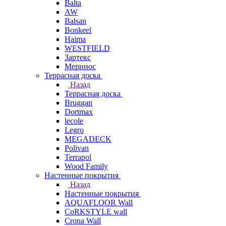
Balta
AW
Balsan
Bonkeel
Haima
WESTFIELD
Зартекс
Меринос
Террасная доска
Назад
Террасная доска
Bruggan
Dortmax
lecole
Legro
MEGADECK
Polivan
Terrapol
Wood Family
Настенные покрытия
Назад
Настенные покрытия
AQUAFLOOR Wall
CoRKSTYLE wall
Crona Wall