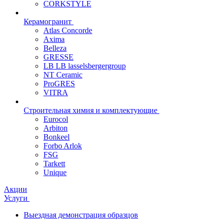
CORKSTYLE
Керамогранит
Atlas Concorde
Axima
Belleza
GRESSE
LB LB lasselsbergergroup
NT Ceramic
ProGRES
VITRA
Строительная химия и комплектующие
Eurocol
Arbiton
Bonkeel
Forbo Arlok
FSG
Tarkett
Unique
Акции
Услуги
Выездная демонстрация образцов