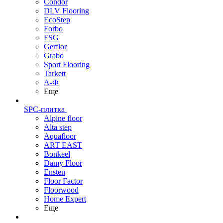
Condor
DLV Flooring
EcoStep
Forbo
FSG
Gerflor
Grabo
Sport Flooring
Tarkett
А-Ф
Еще
SPC-плитка
Alpine floor
Alta step
Aquafloor
ART EAST
Bonkeel
Damy Floor
Ensten
Floor Factor
Floorwood
Home Expert
Еще