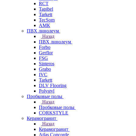
RCT
Tapibel
Tarkett
TecSom
АМК
ПВХ линолеум
Назад
ПВХ линолеум
Forbo
Gerflor
FSG
Sinteros
Grabo
IVC
Tarkett
DLV Flooring
Polystyl
Пробковые полы
Назад
Пробковые полы
CORKSTYLE
Керамогранит
Назад
Керамогранит
Atlas Concorde