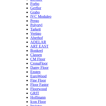
Forbo
Gerflor
Grabo
IVC Moduleo
Pergo
Polystyl
Tarkett
Vertigo
Aberhof
ADELAR
ART EAST
Bonkeel
Classen
CM Floor
CronaFloor
Damy Floor
Ensten
EuroWood
Fine Floor
Floor Fastor
Floorwood
GRIT
Hoffmann
Icon Floor
Invictus