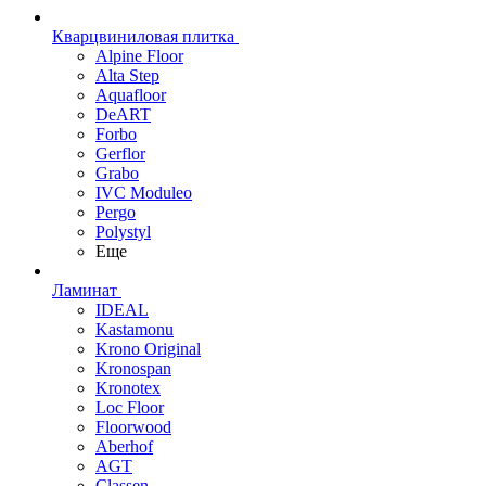
Кварцвиниловая плитка
Alpine Floor
Alta Step
Aquafloor
DeART
Forbo
Gerflor
Grabo
IVC Moduleo
Pergo
Polystyl
Еще
Ламинат
IDEAL
Kastamonu
Krono Original
Kronospan
Kronotex
Loc Floor
Floorwood
Aberhof
AGT
Classen