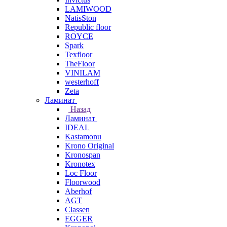
LAMIWOOD
NatisSton
Republic floor
ROYCE
Spark
Texfloor
TheFloor
VINILAM
westerhoff
Zeta
Ламинат
Назад
Ламинат
IDEAL
Kastamonu
Krono Original
Kronospan
Kronotex
Loc Floor
Floorwood
Aberhof
AGT
Classen
EGGER