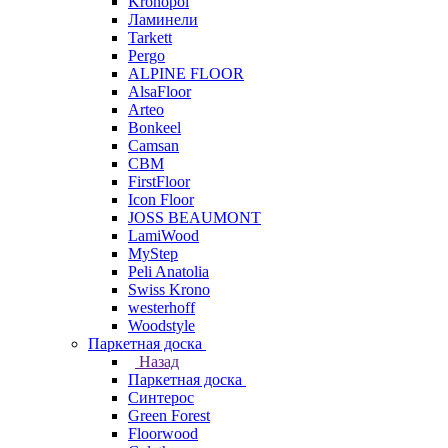
Kronopol
Ламинели
Tarkett
Pergo
ALPINE FLOOR
AlsaFloor
Arteo
Bonkeel
Camsan
CBM
FirstFloor
Icon Floor
JOSS BEAUMONT
LamiWood
MyStep
Peli Anatolia
Swiss Krono
westerhoff
Woodstyle
Паркетная доска
Назад
Паркетная доска
Синтерос
Green Forest
Floorwood