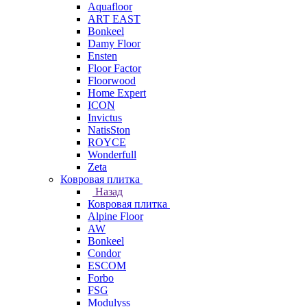
Aquafloor
ART EAST
Bonkeel
Damy Floor
Ensten
Floor Factor
Floorwood
Home Expert
ICON
Invictus
NatisSton
ROYCE
Wonderfull
Zeta
Ковровая плитка
Назад
Ковровая плитка
Alpine Floor
AW
Bonkeel
Condor
ESCOM
Forbo
FSG
Modulyss