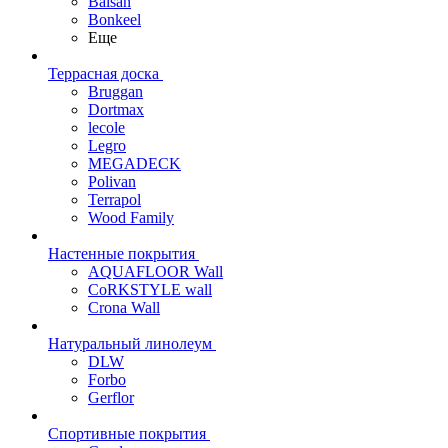
Balsan
Bonkeel
Еще
Террасная доска
Bruggan
Dortmax
lecole
Legro
MEGADECK
Polivan
Terrapol
Wood Family
Настенные покрытия
AQUAFLOOR Wall
CoRKSTYLE wall
Crona Wall
Натуральный линолеум
DLW
Forbo
Gerflor
Спортивные покрытия