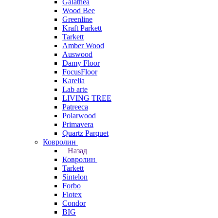
Galathea
Wood Bee
Greenline
Kraft Parkett
Tarkett
Amber Wood
Auswood
Damy Floor
FocusFloor
Karelia
Lab arte
LIVING TREE
Patreeca
Polarwood
Primavera
Quartz Parquet
Ковролин
Назад
Ковролин
Tarkett
Sintelon
Forbo
Flotex
Condor
BIG