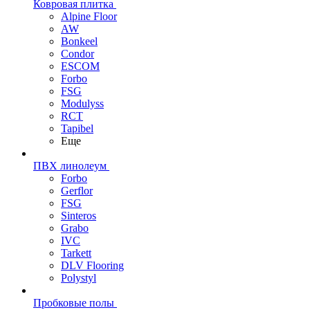
Ковровая плитка
Alpine Floor
AW
Bonkeel
Condor
ESCOM
Forbo
FSG
Modulyss
RCT
Tapibel
Еще
ПВХ линолеум
Forbo
Gerflor
FSG
Sinteros
Grabo
IVC
Tarkett
DLV Flooring
Polystyl
Пробковые полы