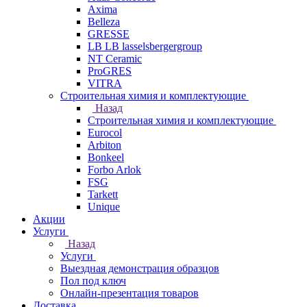
Axima
Belleza
GRESSE
LB LB lasselsbergergroup
NT Ceramic
ProGRES
VITRA
Строительная химия и комплектующие
Назад
Строительная химия и комплектующие
Eurocol
Arbiton
Bonkeel
Forbo Arlok
FSG
Tarkett
Unique
Акции
Услуги
Назад
Услуги
Выездная демонстрация образцов
Пол под ключ
Онлайн-презентация товаров
Доставка