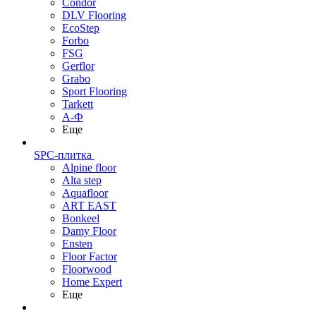
Condor
DLV Flooring
EcoStep
Forbo
FSG
Gerflor
Grabo
Sport Flooring
Tarkett
А-Ф
Еще
SPC-плитка
Alpine floor
Alta step
Aquafloor
ART EAST
Bonkeel
Damy Floor
Ensten
Floor Factor
Floorwood
Home Expert
Еще