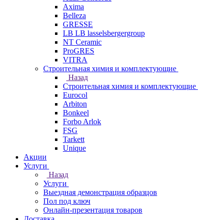
Axima
Belleza
GRESSE
LB LB lasselsbergergroup
NT Ceramic
ProGRES
VITRA
Строительная химия и комплектующие
Назад
Строительная химия и комплектующие
Eurocol
Arbiton
Bonkeel
Forbo Arlok
FSG
Tarkett
Unique
Акции
Услуги
Назад
Услуги
Выездная демонстрация образцов
Пол под ключ
Онлайн-презентация товаров
Доставка