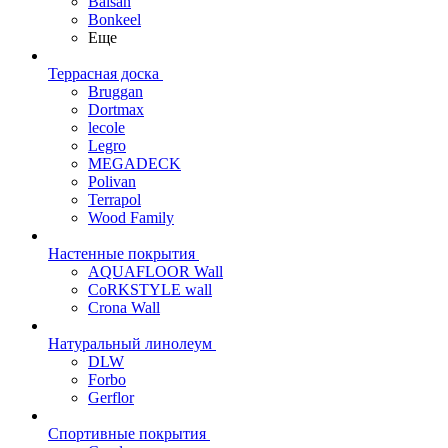
Balsan
Bonkeel
Еще
Террасная доска
Bruggan
Dortmax
lecole
Legro
MEGADECK
Polivan
Terrapol
Wood Family
Настенные покрытия
AQUAFLOOR Wall
CoRKSTYLE wall
Crona Wall
Натуральный линолеум
DLW
Forbo
Gerflor
Спортивные покрытия