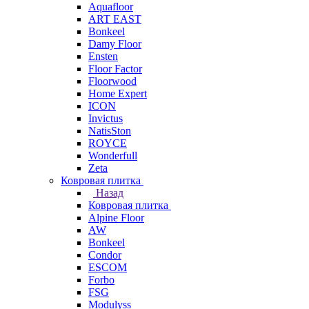
Aquafloor
ART EAST
Bonkeel
Damy Floor
Ensten
Floor Factor
Floorwood
Home Expert
ICON
Invictus
NatisSton
ROYCE
Wonderfull
Zeta
Ковровая плитка
Назад
Ковровая плитка
Alpine Floor
AW
Bonkeel
Condor
ESCOM
Forbo
FSG
Modulyss