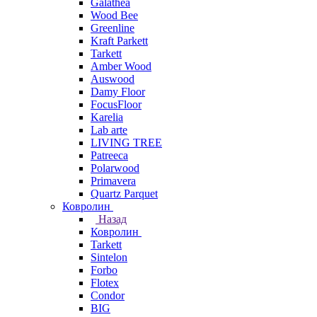
Galathea
Wood Bee
Greenline
Kraft Parkett
Tarkett
Amber Wood
Auswood
Damy Floor
FocusFloor
Karelia
Lab arte
LIVING TREE
Patreeca
Polarwood
Primavera
Quartz Parquet
Ковролин
Назад
Ковролин
Tarkett
Sintelon
Forbo
Flotex
Condor
BIG