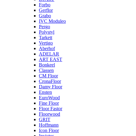
Forbo
Gerflor
Grabo
IVC Moduleo
Pergo
Polystyl
Tarkett
Vertigo
Aberhof
ADELAR
ART EAST
Bonkeel
Classen
CM Floor
CronaFloor
Damy Floor
Ensten
EuroWood
Fine Floor
Floor Fastor
Floorwood
GRIT
Hoffmann
Icon Floor
Invictus