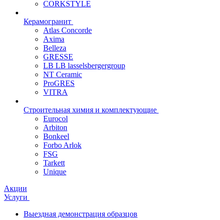
CORKSTYLE
Керамогранит
Atlas Concorde
Axima
Belleza
GRESSE
LB LB lasselsbergergroup
NT Ceramic
ProGRES
VITRA
Строительная химия и комплектующие
Eurocol
Arbiton
Bonkeel
Forbo Arlok
FSG
Tarkett
Unique
Акции
Услуги
Выездная демонстрация образцов