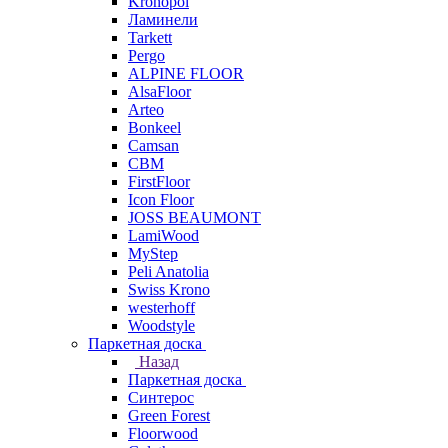
Kronopol
Ламинели
Tarkett
Pergo
ALPINE FLOOR
AlsaFloor
Arteo
Bonkeel
Camsan
CBM
FirstFloor
Icon Floor
JOSS BEAUMONT
LamiWood
MyStep
Peli Anatolia
Swiss Krono
westerhoff
Woodstyle
Паркетная доска
Назад
Паркетная доска
Синтерос
Green Forest
Floorwood