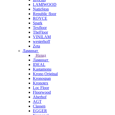
LAMIWOOD
NatisSton
Republic floor
ROYCE
Spark
Texfloor
TheFloor
VINILAM
westerhoff
Zeta
Ламинат
Назад
Ламинат
IDEAL
Kastamonu
Krono Original
Kronospan
Kronotex
Loc Floor
Floorwood
Aberhof
AGT
Classen
EGGER