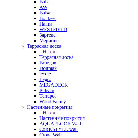
Balta
AW
Balsan
Bonkeel
Haima
WESTFIELD
Зартекс
Меринос
Террасная доска
Назад
Террасная доска
Bruggan
Dortmax
lecole
Legro
MEGADECK
Polivan
Terrapol
Wood Family
Настенные покрытия
Назад
Настенные покрытия
AQUAFLOOR Wall
CoRKSTYLE wall
Crona Wall