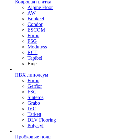
Ковровая плитка
Alpine Floor
AW
Bonkeel
Condor
ESCOM
Forbo
FSG
Modulyss
RCT
Tapibel
Еще
ПВХ линолеум
Forbo
Gerflor
FSG
Sinteros
Grabo
IVC
Tarkett
DLV Flooring
Polystyl
Пробковые полы