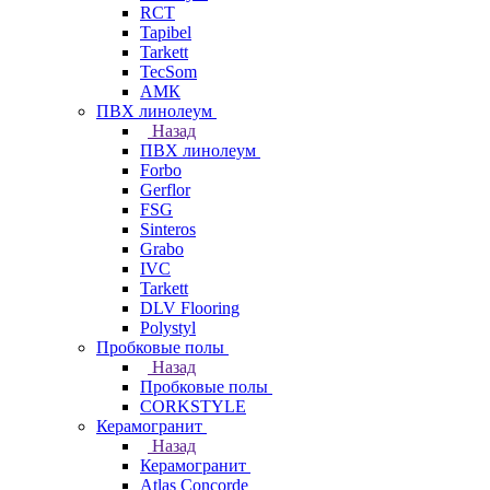
RCT
Tapibel
Tarkett
TecSom
АМК
ПВХ линолеум
Назад
ПВХ линолеум
Forbo
Gerflor
FSG
Sinteros
Grabo
IVC
Tarkett
DLV Flooring
Polystyl
Пробковые полы
Назад
Пробковые полы
CORKSTYLE
Керамогранит
Назад
Керамогранит
Atlas Concorde