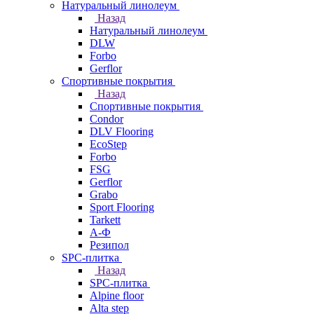
Натуральный линолеум
Назад
Натуральный линолеум
DLW
Forbo
Gerflor
Спортивные покрытия
Назад
Спортивные покрытия
Condor
DLV Flooring
EcoStep
Forbo
FSG
Gerflor
Grabo
Sport Flooring
Tarkett
А-Ф
Резипол
SPC-плитка
Назад
SPC-плитка
Alpine floor
Alta step