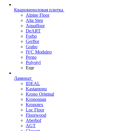
Кварцвиниловая плитка
Alpine Floor
Alta Step
Aquafloor
DeART
Forbo
Gerflor
Grabo
IVC Moduleo
Pergo
Polystyl
Еще
Ламинат
IDEAL
Kastamonu
Krono Original
Kronospan
Kronotex
Loc Floor
Floorwood
Aberhof
AGT
Classen