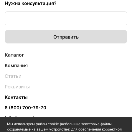
Нужна консультация?
Каталог
Компания
Статьи
Реквизиты
Контакты
8 (800) 700-79-70
info@yugpol.com
Мы используем файлы cookie (небольшие текстовые файлы,
Ярославль
сохраняемые на вашем устройстве) для обеспечения корректной