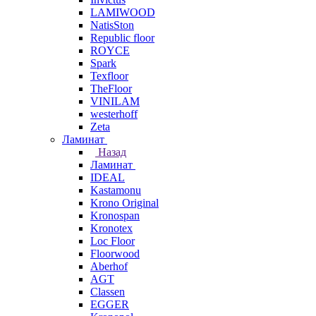
LAMIWOOD
NatisSton
Republic floor
ROYCE
Spark
Texfloor
TheFloor
VINILAM
westerhoff
Zeta
Ламинат
Назад
Ламинат
IDEAL
Kastamonu
Krono Original
Kronospan
Kronotex
Loc Floor
Floorwood
Aberhof
AGT
Classen
EGGER