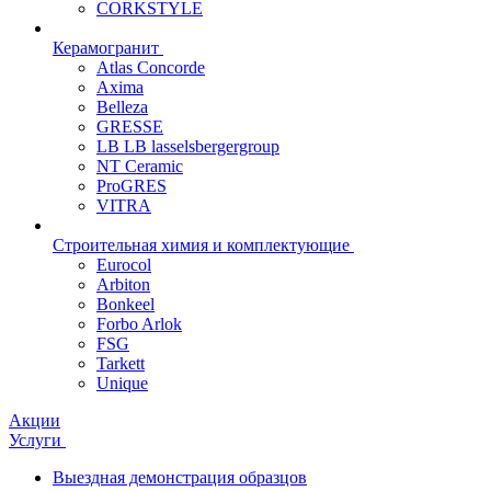
CORKSTYLE
Керамогранит
Atlas Concorde
Axima
Belleza
GRESSE
LB LB lasselsbergergroup
NT Ceramic
ProGRES
VITRA
Строительная химия и комплектующие
Eurocol
Arbiton
Bonkeel
Forbo Arlok
FSG
Tarkett
Unique
Акции
Услуги
Выездная демонстрация образцов