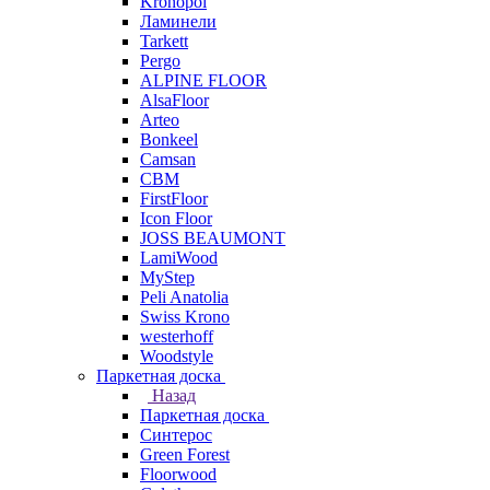
Kronopol
Ламинели
Tarkett
Pergo
ALPINE FLOOR
AlsaFloor
Arteo
Bonkeel
Camsan
CBM
FirstFloor
Icon Floor
JOSS BEAUMONT
LamiWood
MyStep
Peli Anatolia
Swiss Krono
westerhoff
Woodstyle
Паркетная доска
Назад
Паркетная доска
Синтерос
Green Forest
Floorwood