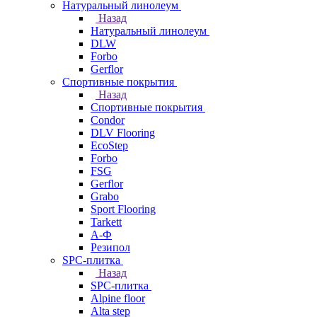
Натуральный линолеум
Назад
Натуральный линолеум
DLW
Forbo
Gerflor
Спортивные покрытия
Назад
Спортивные покрытия
Condor
DLV Flooring
EcoStep
Forbo
FSG
Gerflor
Grabo
Sport Flooring
Tarkett
А-Ф
Резипол
SPC-плитка
Назад
SPC-плитка
Alpine floor
Alta step