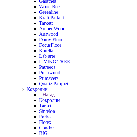
Galathea
Wood Bee
Greenline
Kraft Parkett
Tarkett
Amber Wood
Auswood
Damy Floor
FocusFloor
Karelia
Lab arte
LIVING TREE
Patreeca
Polarwood
Primavera
Quartz Parquet
Ковролин
Назад
Ковролин
Tarkett
Sintelon
Forbo
Flotex
Condor
BIG