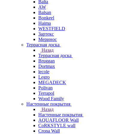
Balta
AW
Balsan
Bonkeel
Haima
WESTFIELD
Зартекс
Меринос
Террасная доска
Назад
Террасная доска
Bruggan
Dortmax
lecole
Legro
MEGADECK
Polivan
Terrapol
Wood Family
Настенные покрытия
Назад
Настенные покрытия
AQUAFLOOR Wall
CoRKSTYLE wall
Crona Wall