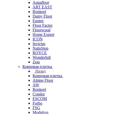
Aquafloor
ART EAST
Bonkeel
Damy Floor
Ensten
Floor Factor
Floorwood
Home Expert
ICON
Invictus
NatisSton
ROYCE
Wonderfull
Zeta
Ковровая плитка
Назад
Ковровая плитка
Alpine Floor
AW
Bonkeel
Condor
ESCOM
Forbo
FSG
Modulyss