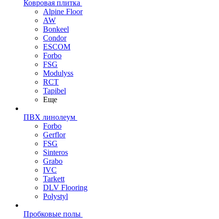
Ковровая плитка
Alpine Floor
AW
Bonkeel
Condor
ESCOM
Forbo
FSG
Modulyss
RCT
Tapibel
Еще
ПВХ линолеум
Forbo
Gerflor
FSG
Sinteros
Grabo
IVC
Tarkett
DLV Flooring
Polystyl
Пробковые полы