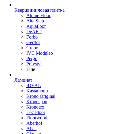
Кварцвиниловая плитка
Alpine Floor
Alta Step
Aquafloor
DeART
Forbo
Gerflor
Grabo
IVC Moduleo
Pergo
Polystyl
Еще
Ламинат
IDEAL
Kastamonu
Krono Original
Kronospan
Kronotex
Loc Floor
Floorwood
Aberhof
AGT
Classen