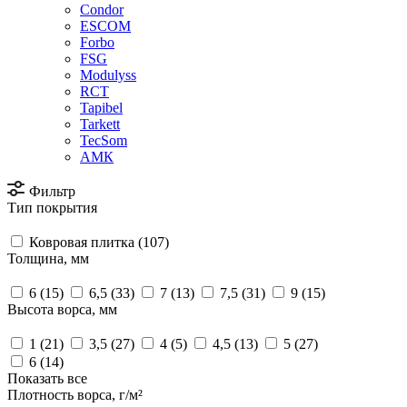
Condor
ESCOM
Forbo
FSG
Modulyss
RCT
Tapibel
Tarkett
TecSom
АМК
Фильтр
Тип покрытия
Ковровая плитка (
107
)
Толщина, мм
6 (
15
)
6,5 (
33
)
7 (
13
)
7,5 (
31
)
9 (
15
)
Высота ворса, мм
1 (
21
)
3,5 (
27
)
4 (
5
)
4,5 (
13
)
5 (
27
)
6 (
14
)
Показать все
Плотность ворса, г/м²