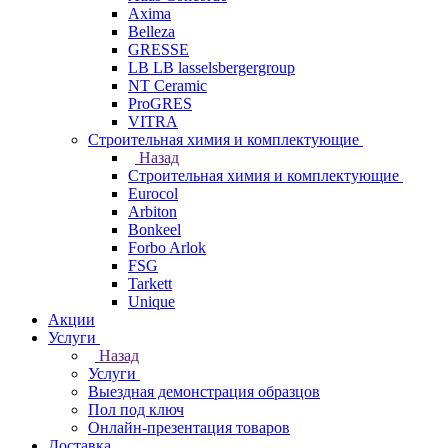
Axima
Belleza
GRESSE
LB LB lasselsbergergroup
NT Ceramic
ProGRES
VITRA
Строительная химия и комплектующие
Назад
Строительная химия и комплектующие
Eurocol
Arbiton
Bonkeel
Forbo Arlok
FSG
Tarkett
Unique
Акции
Услуги
Назад
Услуги
Выездная демонстрация образцов
Пол под ключ
Онлайн-презентация товаров
Доставка