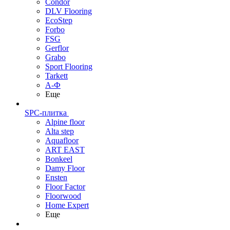
Condor
DLV Flooring
EcoStep
Forbo
FSG
Gerflor
Grabo
Sport Flooring
Tarkett
А-Ф
Еще
SPC-плитка
Alpine floor
Alta step
Aquafloor
ART EAST
Bonkeel
Damy Floor
Ensten
Floor Factor
Floorwood
Home Expert
Еще