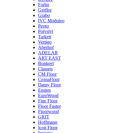
Forbo
Gerflor
Grabo
IVC Moduleo
Pergo
Polystyl
Tarkett
Vertigo
Aberhof
ADELAR
ART EAST
Bonkeel
Classen
CM Floor
CronaFloor
Damy Floor
Ensten
EuroWood
Fine Floor
Floor Fastor
Floorwood
GRIT
Hoffmann
Icon Floor
Invictus