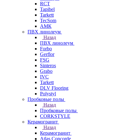
RCT
Tapibel
Tarkett
TecSom
АМК
ПВХ линолеум
Назад
ПВХ линолеум
Forbo
Gerflor
FSG
Sinteros
Grabo
IVC
Tarkett
DLV Flooring
Polystyl
Пробковые полы
Назад
Пробковые полы
CORKSTYLE
Керамогранит
Назад
Керамогранит
Atlas Concorde