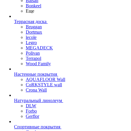
Balsan
Bonkeel
Еще
Террасная доска
Bruggan
Dortmax
lecole
Legro
MEGADECK
Polivan
Terrapol
Wood Family
Настенные покрытия
AQUAFLOOR Wall
CoRKSTYLE wall
Crona Wall
Натуральный линолеум
DLW
Forbo
Gerflor
Спортивные покрытия