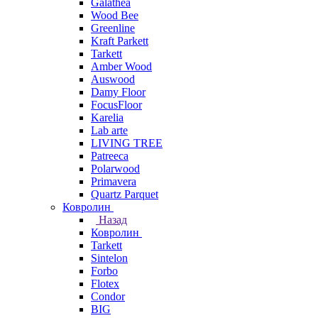
Galathea
Wood Bee
Greenline
Kraft Parkett
Tarkett
Amber Wood
Auswood
Damy Floor
FocusFloor
Karelia
Lab arte
LIVING TREE
Patreeca
Polarwood
Primavera
Quartz Parquet
Ковролин
Назад
Ковролин
Tarkett
Sintelon
Forbo
Flotex
Condor
BIG