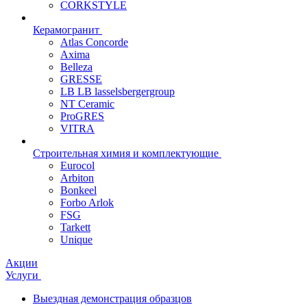
CORKSTYLE
Керамогранит
Atlas Concorde
Axima
Belleza
GRESSE
LB LB lasselsbergergroup
NT Ceramic
ProGRES
VITRA
Строительная химия и комплектующие
Eurocol
Arbiton
Bonkeel
Forbo Arlok
FSG
Tarkett
Unique
Акции
Услуги
Выездная демонстрация образцов