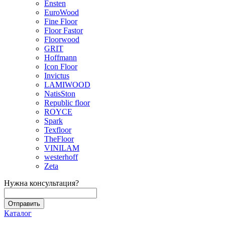
Ensten
EuroWood
Fine Floor
Floor Fastor
Floorwood
GRIT
Hoffmann
Icon Floor
Invictus
LAMIWOOD
NatisSton
Republic floor
ROYCE
Spark
Texfloor
TheFloor
VINILAM
westerhoff
Zeta
Нужна консультация?
Каталог