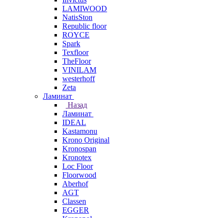
LAMIWOOD
NatisSton
Republic floor
ROYCE
Spark
Texfloor
TheFloor
VINILAM
westerhoff
Zeta
Ламинат
Назад
Ламинат
IDEAL
Kastamonu
Krono Original
Kronospan
Kronotex
Loc Floor
Floorwood
Aberhof
AGT
Classen
EGGER