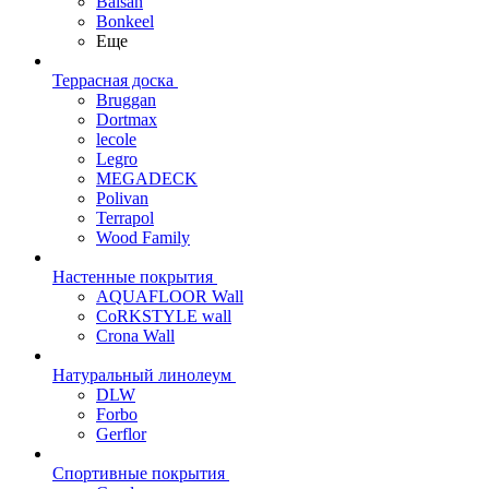
Balsan
Bonkeel
Еще
Террасная доска
Bruggan
Dortmax
lecole
Legro
MEGADECK
Polivan
Terrapol
Wood Family
Настенные покрытия
AQUAFLOOR Wall
CoRKSTYLE wall
Crona Wall
Натуральный линолеум
DLW
Forbo
Gerflor
Спортивные покрытия