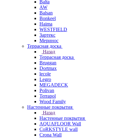
Balta
AW
Balsan
Bonkeel
Haima
WESTFIELD
Зартекс
Меринос
Террасная доска
Назад
Террасная доска
Bruggan
Dortmax
lecole
Legro
MEGADECK
Polivan
Terrapol
Wood Family
Настенные покрытия
Назад
Настенные покрытия
AQUAFLOOR Wall
CoRKSTYLE wall
Crona Wall