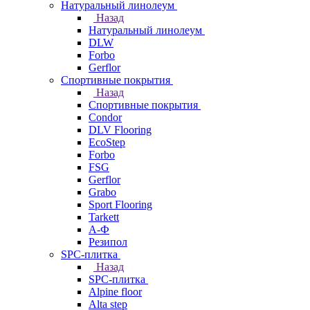
Натуральный линолеум
Назад
Натуральный линолеум
DLW
Forbo
Gerflor
Спортивные покрытия
Назад
Спортивные покрытия
Condor
DLV Flooring
EcoStep
Forbo
FSG
Gerflor
Grabo
Sport Flooring
Tarkett
А-Ф
Резипол
SPC-плитка
Назад
SPC-плитка
Alpine floor
Alta step