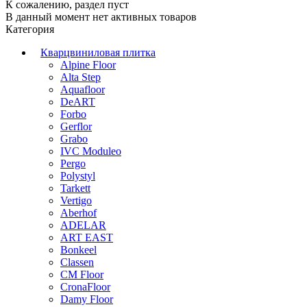
К сожалению, раздел пуст
В данный момент нет активных товаров
Категория
Кварцвиниловая плитка
Alpine Floor
Alta Step
Aquafloor
DeART
Forbo
Gerflor
Grabo
IVC Moduleo
Pergo
Polystyl
Tarkett
Vertigo
Aberhof
ADELAR
ART EAST
Bonkeel
Classen
CM Floor
CronaFloor
Damy Floor