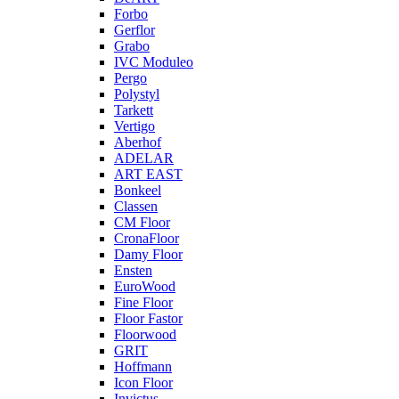
Forbo
Gerflor
Grabo
IVC Moduleo
Pergo
Polystyl
Tarkett
Vertigo
Aberhof
ADELAR
ART EAST
Bonkeel
Classen
CM Floor
CronaFloor
Damy Floor
Ensten
EuroWood
Fine Floor
Floor Fastor
Floorwood
GRIT
Hoffmann
Icon Floor
Invictus