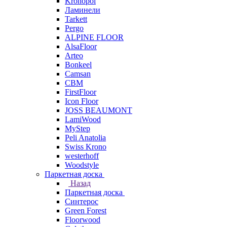
Kronopol
Ламинели
Tarkett
Pergo
ALPINE FLOOR
AlsaFloor
Arteo
Bonkeel
Camsan
CBM
FirstFloor
Icon Floor
JOSS BEAUMONT
LamiWood
MyStep
Peli Anatolia
Swiss Krono
westerhoff
Woodstyle
Паркетная доска
Назад
Паркетная доска
Синтерос
Green Forest
Floorwood