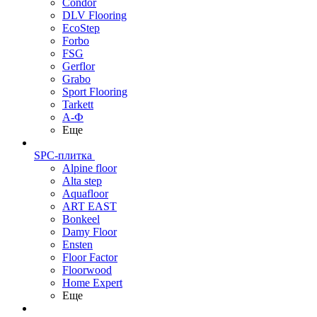
Condor
DLV Flooring
EcoStep
Forbo
FSG
Gerflor
Grabo
Sport Flooring
Tarkett
А-Ф
Еще
SPC-плитка
Alpine floor
Alta step
Aquafloor
ART EAST
Bonkeel
Damy Floor
Ensten
Floor Factor
Floorwood
Home Expert
Еще