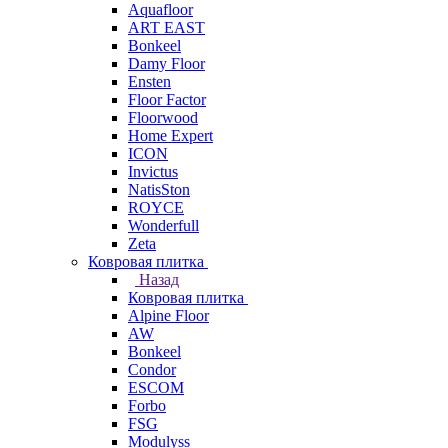
Aquafloor
ART EAST
Bonkeel
Damy Floor
Ensten
Floor Factor
Floorwood
Home Expert
ICON
Invictus
NatisSton
ROYCE
Wonderfull
Zeta
Ковровая плитка
Назад
Ковровая плитка
Alpine Floor
AW
Bonkeel
Condor
ESCOM
Forbo
FSG
Modulyss