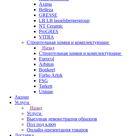
Axima
Belleza
GRESSE
LB LB lasselsbergergroup
NT Ceramic
ProGRES
VITRA
Строительная химия и комплектующие
Назад
Строительная химия и комплектующие
Eurocol
Arbiton
Bonkeel
Forbo Arlok
FSG
Tarkett
Unique
Акции
Услуги
Назад
Услуги
Выездная демонстрация образцов
Пол под ключ
Онлайн-презентация товаров
Доставка