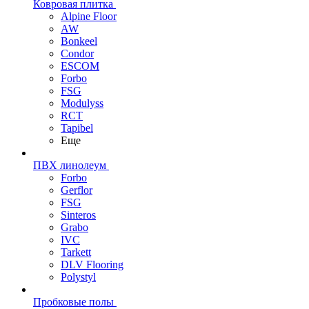
Ковровая плитка
Alpine Floor
AW
Bonkeel
Condor
ESCOM
Forbo
FSG
Modulyss
RCT
Tapibel
Еще
ПВХ линолеум
Forbo
Gerflor
FSG
Sinteros
Grabo
IVC
Tarkett
DLV Flooring
Polystyl
Пробковые полы