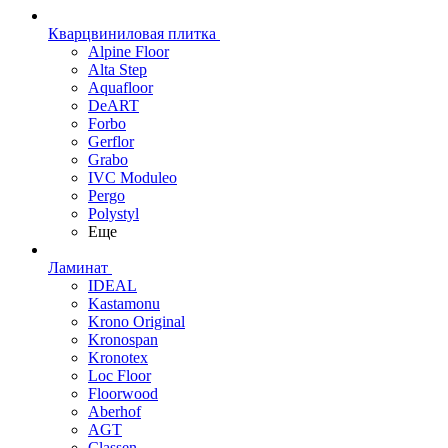
Кварцвиниловая плитка
Alpine Floor
Alta Step
Aquafloor
DeART
Forbo
Gerflor
Grabo
IVC Moduleo
Pergo
Polystyl
Еще
Ламинат
IDEAL
Kastamonu
Krono Original
Kronospan
Kronotex
Loc Floor
Floorwood
Aberhof
AGT
Classen