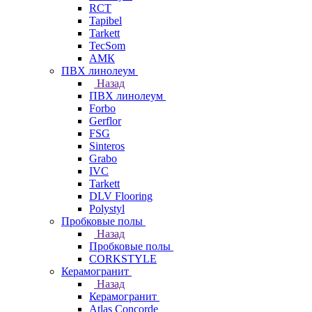
RCT
Tapibel
Tarkett
TecSom
АМК
ПВХ линолеум
Назад
ПВХ линолеум
Forbo
Gerflor
FSG
Sinteros
Grabo
IVC
Tarkett
DLV Flooring
Polystyl
Пробковые полы
Назад
Пробковые полы
CORKSTYLE
Керамогранит
Назад
Керамогранит
Atlas Concorde