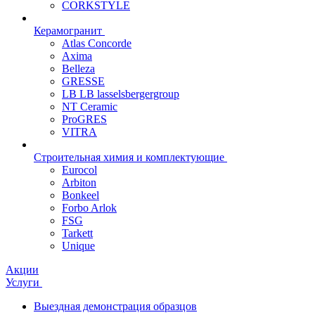
CORKSTYLE
Керамогранит
Atlas Concorde
Axima
Belleza
GRESSE
LB LB lasselsbergergroup
NT Ceramic
ProGRES
VITRA
Строительная химия и комплектующие
Eurocol
Arbiton
Bonkeel
Forbo Arlok
FSG
Tarkett
Unique
Акции
Услуги
Выездная демонстрация образцов