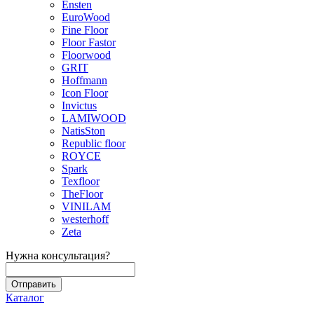
Ensten
EuroWood
Fine Floor
Floor Fastor
Floorwood
GRIT
Hoffmann
Icon Floor
Invictus
LAMIWOOD
NatisSton
Republic floor
ROYCE
Spark
Texfloor
TheFloor
VINILAM
westerhoff
Zeta
Нужна консультация?
Каталог