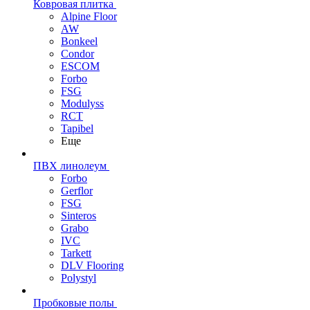
Ковровая плитка
Alpine Floor
AW
Bonkeel
Condor
ESCOM
Forbo
FSG
Modulyss
RCT
Tapibel
Еще
ПВХ линолеум
Forbo
Gerflor
FSG
Sinteros
Grabo
IVC
Tarkett
DLV Flooring
Polystyl
Пробковые полы