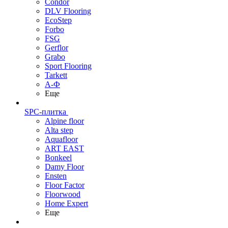
Condor
DLV Flooring
EcoStep
Forbo
FSG
Gerflor
Grabo
Sport Flooring
Tarkett
А-Ф
Еще
SPC-плитка
Alpine floor
Alta step
Aquafloor
ART EAST
Bonkeel
Damy Floor
Ensten
Floor Factor
Floorwood
Home Expert
Еще