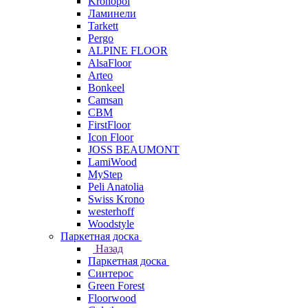
Kronopol
Ламинели
Tarkett
Pergo
ALPINE FLOOR
AlsaFloor
Arteo
Bonkeel
Camsan
CBM
FirstFloor
Icon Floor
JOSS BEAUMONT
LamiWood
MyStep
Peli Anatolia
Swiss Krono
westerhoff
Woodstyle
Паркетная доска
Назад
Паркетная доска
Синтерос
Green Forest
Floorwood