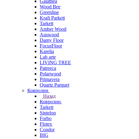
Galathea
Wood Bee
Greenline
Kraft Parkett
Tarkett
Amber Wood
Auswood
Damy Floor
FocusFloor
Karelia
Lab arte
LIVING TREE
Patreeca
Polarwood
Primavera
Quartz Parquet
Ковролин
Назад
Ковролин
Tarkett
Sintelon
Forbo
Flotex
Condor
BIG