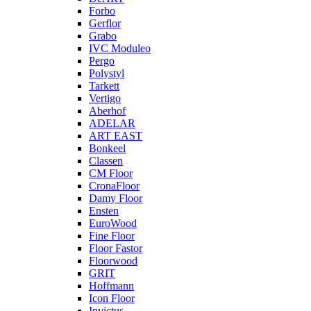
Forbo
Gerflor
Grabo
IVC Moduleo
Pergo
Polystyl
Tarkett
Vertigo
Aberhof
ADELAR
ART EAST
Bonkeel
Classen
CM Floor
CronaFloor
Damy Floor
Ensten
EuroWood
Fine Floor
Floor Fastor
Floorwood
GRIT
Hoffmann
Icon Floor
Invictus