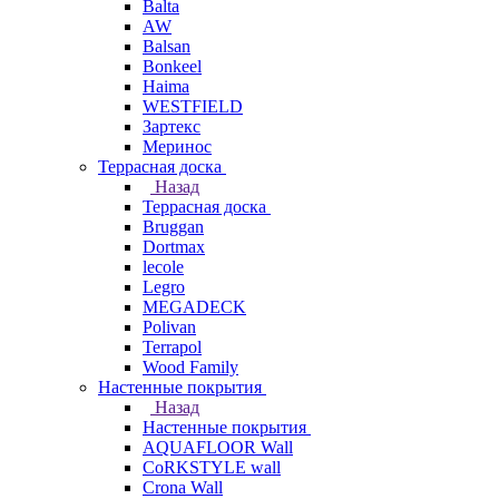
Balta
AW
Balsan
Bonkeel
Haima
WESTFIELD
Зартекс
Меринос
Террасная доска
Назад
Террасная доска
Bruggan
Dortmax
lecole
Legro
MEGADECK
Polivan
Terrapol
Wood Family
Настенные покрытия
Назад
Настенные покрытия
AQUAFLOOR Wall
CoRKSTYLE wall
Crona Wall