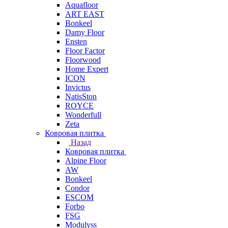
Aquafloor
ART EAST
Bonkeel
Damy Floor
Ensten
Floor Factor
Floorwood
Home Expert
ICON
Invictus
NatisSton
ROYCE
Wonderfull
Zeta
Ковровая плитка
Назад
Ковровая плитка
Alpine Floor
AW
Bonkeel
Condor
ESCOM
Forbo
FSG
Modulyss