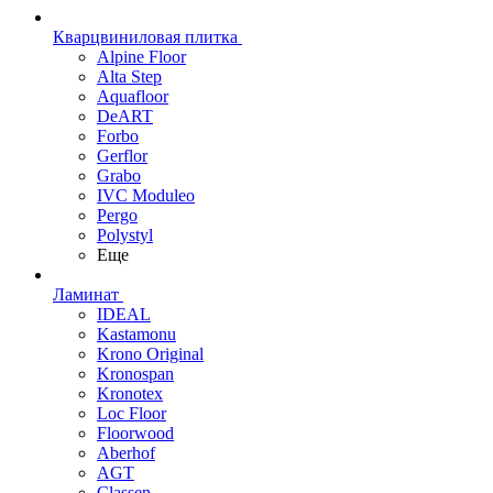
Кварцвиниловая плитка
Alpine Floor
Alta Step
Aquafloor
DeART
Forbo
Gerflor
Grabo
IVC Moduleo
Pergo
Polystyl
Еще
Ламинат
IDEAL
Kastamonu
Krono Original
Kronospan
Kronotex
Loc Floor
Floorwood
Aberhof
AGT
Classen