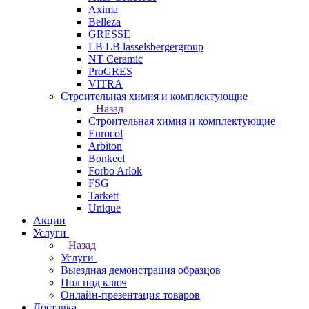
Axima
Belleza
GRESSE
LB LB lasselsbergergroup
NT Ceramic
ProGRES
VITRA
Строительная химия и комплектующие
Назад
Строительная химия и комплектующие
Eurocol
Arbiton
Bonkeel
Forbo Arlok
FSG
Tarkett
Unique
Акции
Услуги
Назад
Услуги
Выездная демонстрация образцов
Пол под ключ
Онлайн-презентация товаров
Доставка