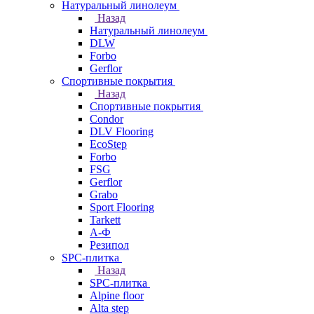
Натуральный линолеум
Назад
Натуральный линолеум
DLW
Forbo
Gerflor
Спортивные покрытия
Назад
Спортивные покрытия
Condor
DLV Flooring
EcoStep
Forbo
FSG
Gerflor
Grabo
Sport Flooring
Tarkett
А-Ф
Резипол
SPC-плитка
Назад
SPC-плитка
Alpine floor
Alta step