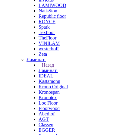
LAMIWOOD
NatisSton
Republic floor
ROYCE
Spark
Texfloor
TheFloor
VINILAM
westerhoff
Zeta
Ламинат
Назад
Ламинат
IDEAL
Kastamonu
Krono Original
Kronospan
Kronotex
Loc Floor
Floorwood
Aberhof
AGT
Classen
EGGER