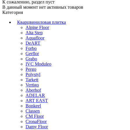
К сожалению, раздел пуст
В данный момент нет активных товаров
Категория
Кварцвиниловая плитка
Alpine Floor
Alta Step
Aquafloor
DeART
Forbo
Gerflor
Grabo
IVC Moduleo
Pergo
Polystyl
Tarkett
Vertigo
Aberhof
ADELAR
ART EAST
Bonkeel
Classen
CM Floor
CronaFloor
Damy Floor