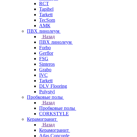
RCT
Tapibel
Tarkett
TecSom
АМК
ПВХ линолеум
Назад
ПВХ линолеум
Forbo
Gerflor
FSG
Sinteros
Grabo
IVC
Tarkett
DLV Flooring
Polystyl
Пробковые полы
Назад
Пробковые полы
CORKSTYLE
Керамогранит
Назад
Керамогранит
Atlas Concorde