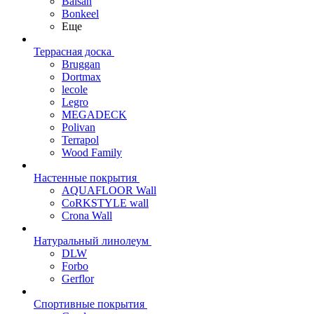
Balsan
Bonkeel
Еще
Террасная доска
Bruggan
Dortmax
lecole
Legro
MEGADECK
Polivan
Terrapol
Wood Family
Настенные покрытия
AQUAFLOOR Wall
CoRKSTYLE wall
Crona Wall
Натуральный линолеум
DLW
Forbo
Gerflor
Спортивные покрытия